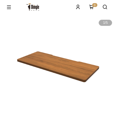
0
1
/
5