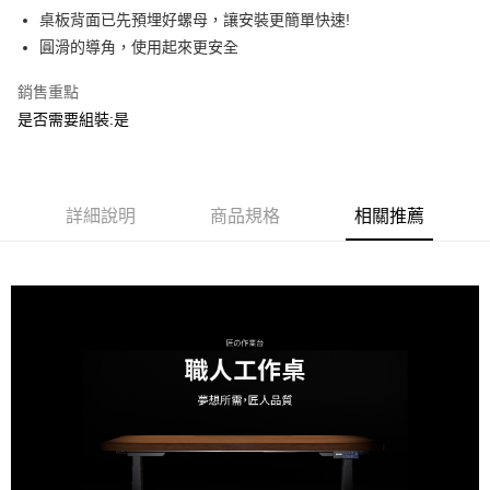
6 期 0 利率 每期
NT$766
21家銀行
合作金庫商業銀行
第一商業銀行
桌板背面已先預埋好螺母，讓安裝更簡單快速!
華南商業銀行
彰化商業銀行
合作金庫商業銀行
第一商業銀行
ATM付款
圓滑的導角，使用起來更安全
上海商業儲蓄銀行
台北富邦商業銀行
華南商業銀行
彰化商業銀行
國泰世華商業銀行
兆豐國際商業銀行
上海商業儲蓄銀行
台北富邦商業銀行
銷售重點
運送方式
臺灣中小企業銀行
台中商業銀行
國泰世華商業銀行
兆豐國際商業銀行
是否需要組裝:是
匯豐（台灣）商業銀行
華泰商業銀行
臺灣中小企業銀行
台中商業銀行
宅配
聯邦商業銀行
遠東國際商業銀行
匯豐（台灣）商業銀行
華泰商業銀行
每筆NT$150，滿NT$5,000(含以上)免運費
元大商業銀行
永豐商業銀行
聯邦商業銀行
遠東國際商業銀行
玉山商業銀行
星展（台灣）商業銀行
元大商業銀行
永豐商業銀行
台新國際商業銀行
中國信託商業銀行
詳細說明
商品規格
相關推薦
玉山商業銀行
星展（台灣）商業銀行
台灣樂天信用卡公司
台新國際商業銀行
中國信託商業銀行
台灣樂天信用卡公司