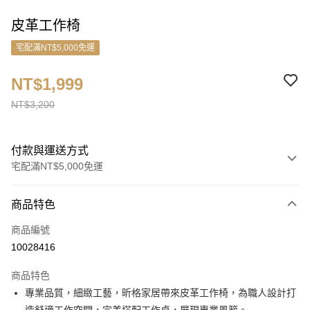
皮革工作椅
宅配滿NT$5,000免運
NT$1,999
NT$3,200
付款與運送方式
宅配滿NT$5,000免運
付款方式
商品特色
信用卡一次付款
商品編號
信用卡分期付款
10028416
3 期 0 利率 每期
NT$666
21家銀行
商品特色
6 期 0 利率 每期
NT$333
21家銀行
合作金庫商業銀行
第一商業銀行
專業品質，細緻工藝，昕格家居帶來皮革工作椅，為職人設計打
華南商業銀行
彰化商業銀行
合作金庫商業銀行
第一商業銀行
ATM付款