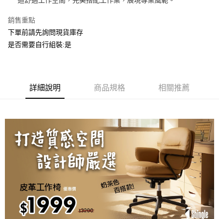
造舒適工作空間，完美搭配工作桌，展現專業風範。
上海商業儲蓄銀行
台北富邦商業銀行
華南商業銀行
彰化商業銀行
國泰世華商業銀行
兆豐國際商業銀行
上海商業儲蓄銀行
台北富邦商業銀行
銷售重點
運送方式
臺灣中小企業銀行
台中商業銀行
國泰世華商業銀行
兆豐國際商業銀行
下單前請先詢問現貨庫存
匯豐（台灣）商業銀行
華泰商業銀行
臺灣中小企業銀行
台中商業銀行
宅配
聯邦商業銀行
遠東國際商業銀行
是否需要自行組裝:是
匯豐（台灣）商業銀行
華泰商業銀行
每筆NT$150，滿NT$5,000(含以上)免運費
元大商業銀行
永豐商業銀行
聯邦商業銀行
遠東國際商業銀行
玉山商業銀行
星展（台灣）商業銀行
元大商業銀行
永豐商業銀行
台新國際商業銀行
中國信託商業銀行
玉山商業銀行
星展（台灣）商業銀行
台灣樂天信用卡公司
台新國際商業銀行
詳細說明
商品規格
中國信託商業銀行
相關推薦
台灣樂天信用卡公司