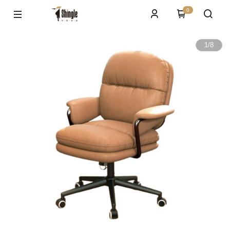
0
1
/
8