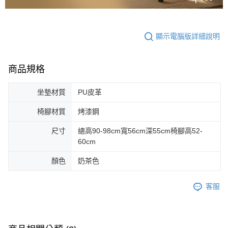
顯示電腦版詳細說明
商品規格
坐墊材質
PU皮革
椅腳材質
烤漆鋼
尺寸
總高90-98cm寬56cm深55cm椅腳高52-
60cm
顏色
奶茶色
客服