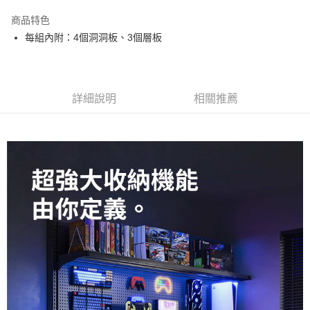
3 期 0 利率 每期
NT$899
21家銀行
商品特色
6 期 0 利率 每期
NT$449
21家銀行
合作金庫商業銀行
第一商業銀行
每組內附：4個洞洞板、3個層板
華南商業銀行
彰化商業銀行
合作金庫商業銀行
第一商業銀行
ATM付款
上海商業儲蓄銀行
台北富邦商業銀行
華南商業銀行
彰化商業銀行
國泰世華商業銀行
兆豐國際商業銀行
上海商業儲蓄銀行
台北富邦商業銀行
運送方式
臺灣中小企業銀行
台中商業銀行
國泰世華商業銀行
兆豐國際商業銀行
詳細說明
相關推薦
匯豐（台灣）商業銀行
華泰商業銀行
臺灣中小企業銀行
台中商業銀行
宅配
聯邦商業銀行
遠東國際商業銀行
匯豐（台灣）商業銀行
華泰商業銀行
每筆NT$150，滿NT$5,000(含以上)免運費
元大商業銀行
永豐商業銀行
聯邦商業銀行
遠東國際商業銀行
玉山商業銀行
星展（台灣）商業銀行
元大商業銀行
永豐商業銀行
台新國際商業銀行
中國信託商業銀行
玉山商業銀行
星展（台灣）商業銀行
台灣樂天信用卡公司
台新國際商業銀行
中國信託商業銀行
台灣樂天信用卡公司