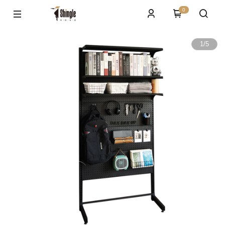
0
1
/
5