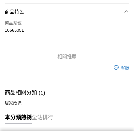
付款方式
商品特色
信用卡一次付款
商品編號
信用卡分期付款
10665051
3 期 0 利率 每期
NT$10
21家銀行
6 期 0 利率 每期
NT$5
21家銀行
合作金庫商業銀行
第一商業銀行
華南商業銀行
彰化商業銀行
合作金庫商業銀行
第一商業銀行
ATM付款
相關推薦
上海商業儲蓄銀行
台北富邦商業銀行
華南商業銀行
彰化商業銀行
國泰世華商業銀行
兆豐國際商業銀行
上海商業儲蓄銀行
台北富邦商業銀行
客服
運送方式
臺灣中小企業銀行
台中商業銀行
國泰世華商業銀行
兆豐國際商業銀行
匯豐（台灣）商業銀行
華泰商業銀行
臺灣中小企業銀行
台中商業銀行
宅配
聯邦商業銀行
遠東國際商業銀行
匯豐（台灣）商業銀行
華泰商業銀行
每筆NT$150，滿NT$5,000(含以上)免運費
元大商業銀行
永豐商業銀行
商品相關分類 (1)
聯邦商業銀行
遠東國際商業銀行
玉山商業銀行
星展（台灣）商業銀行
元大商業銀行
永豐商業銀行
台新國際商業銀行
中國信託商業銀行
居家改造
玉山商業銀行
星展（台灣）商業銀行
台灣樂天信用卡公司
台新國際商業銀行
中國信託商業銀行
本分類熱銷
全站排行
台灣樂天信用卡公司