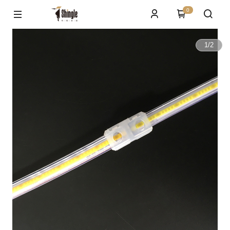
0
1
/
2