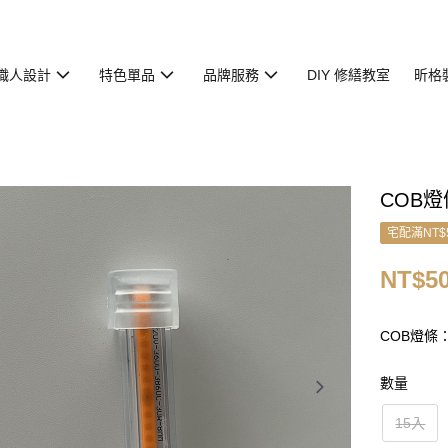
職人設計
特色單品
品牌服務
DIY 修繕教室
昕格
COB燈
宅配滿NT$
NT$5
COB燈條
數量
15入