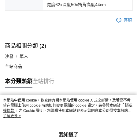
寬度62x深度50x椅背高度44cm
客服
商品相關分類 (2)
沙發
單人
全站商品
本分類熱銷
全站排行
本網站中使用 cookie，欲查詢有關本網站使用 cookie 方式之詳情，及若您不希
熱門標籤
望在電腦上使用 cookie 時應如何變更電腦的 cookie 設定，請參閱本網站「
隱私
權條款
」之 Cookie 聲明。您繼續使用本網站即表示您同意本公司得按本網站使
用條款之 Cookie 聲明使用 cookie。
了解更多 >
我知道了