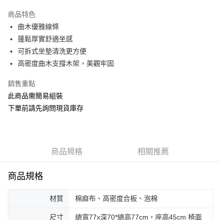
3 期 0 利率 每期
NT$5,166
21家銀行
商品特色
6 期 0 利率 每期
NT$2,583
21家銀行
合作金庫商業銀行
第一商業銀行
曲木優雅線條
華南商業銀行
彰化商業銀行
合作金庫商業銀行
第一商業銀行
ATM付款
蓬鬆厚實舒適坐感
上海商業儲蓄銀行
台北富邦商業銀行
華南商業銀行
彰化商業銀行
國泰世華商業銀行
兆豐國際商業銀行
可拆式坐墊清洗更方便
上海商業儲蓄銀行
台北富邦商業銀行
運送方式
臺灣中小企業銀行
台中商業銀行
高密度曲木支撐木架，美觀牢固
國泰世華商業銀行
兆豐國際商業銀行
匯豐（台灣）商業銀行
華泰商業銀行
臺灣中小企業銀行
台中商業銀行
宅配
聯邦商業銀行
遠東國際商業銀行
銷售重點
匯豐（台灣）商業銀行
華泰商業銀行
每筆NT$150，滿NT$5,000(含以上)免運費
元大商業銀行
永豐商業銀行
此商品需簡易組裝
聯邦商業銀行
遠東國際商業銀行
玉山商業銀行
星展（台灣）商業銀行
元大商業銀行
永豐商業銀行
下單前請先詢問現貨庫存
台新國際商業銀行
中國信託商業銀行
玉山商業銀行
星展（台灣）商業銀行
台灣樂天信用卡公司
台新國際商業銀行
中國信託商業銀行
台灣樂天信用卡公司
商品規格
相關推薦
商品規格
材質
棉麻布、高密度合板、泡棉
尺寸
總寬77x深70*總高77cm，座高45cm 椅面