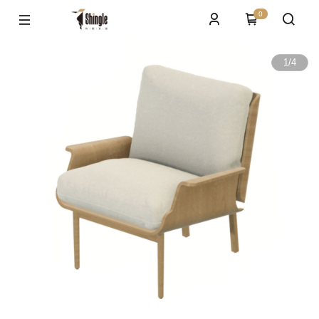
0
1
/
4