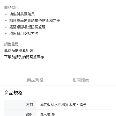
3 期 0 利率 每期
NT$1,893
21家銀行
商品特色
6 期 0 利率 每期
NT$946
21家銀行
合作金庫商業銀行
第一商業銀行
功能與美感兼具
華南商業銀行
彰化商業銀行
合作金庫商業銀行
第一商業銀行
ATM付款
橢圓桌面硬質結構帶點柔和之美
上海商業儲蓄銀行
台北富邦商業銀行
華南商業銀行
彰化商業銀行
國泰世華商業銀行
兆豐國際商業銀行
鐵藝桌腳噴塑防鏽處理
上海商業儲蓄銀行
台北富邦商業銀行
運送方式
臺灣中小企業銀行
台中商業銀行
穩固耐用支撐力強
國泰世華商業銀行
兆豐國際商業銀行
匯豐（台灣）商業銀行
華泰商業銀行
臺灣中小企業銀行
台中商業銀行
宅配
聯邦商業銀行
遠東國際商業銀行
銷售重點
匯豐（台灣）商業銀行
華泰商業銀行
每筆NT$150，滿NT$5,000(含以上)免運費
元大商業銀行
永豐商業銀行
此商品需簡易組裝
聯邦商業銀行
遠東國際商業銀行
玉山商業銀行
星展（台灣）商業銀行
元大商業銀行
永豐商業銀行
下單前請先詢問現貨庫存
台新國際商業銀行
中國信託商業銀行
玉山商業銀行
星展（台灣）商業銀行
台灣樂天信用卡公司
台新國際商業銀行
中國信託商業銀行
台灣樂天信用卡公司
商品規格
相關推薦
商品規格
材質
密度板貼水曲柳實木皮、鐵藝
顏色
原木/胡桃