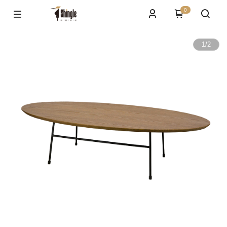
0
1
/
2