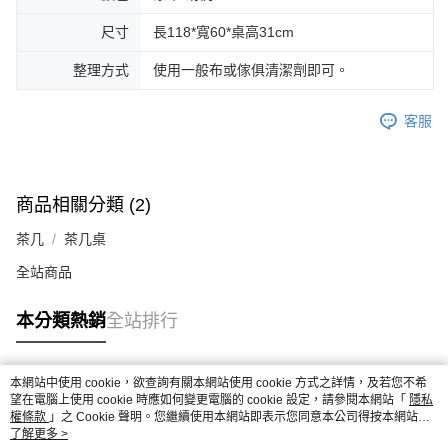
尺寸
長118*寬60*桌高31cm
整理方式
使用一般布或傢俱清潔劑即可。
客服
商品相關分類 (2)
茶几
茶几桌
全站商品
本分類熱銷
全站排行
本網站中使用 cookie，欲查詢有關本網站使用 cookie 方式之詳情，及若您不希
熱門標籤
望在電腦上使用 cookie 時應如何變更電腦的 cookie 設定，請參閱本網站「
隱私
權條款
」之 Cookie 聲明。您繼續使用本網站即表示您同意本公司得按本網站使
用條款之 Cookie 聲明使用 cookie。
了解更多 >