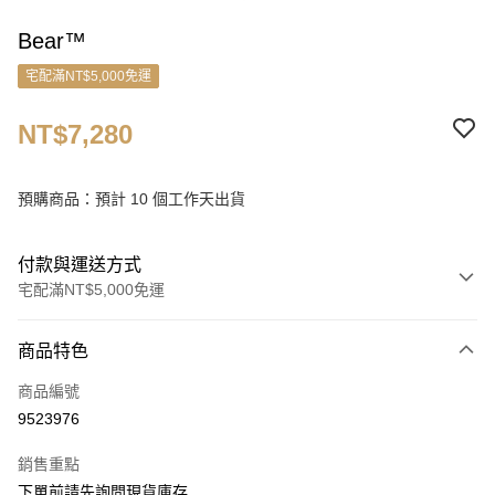
Bear™
宅配滿NT$5,000免運
NT$7,280
預購商品：預計 10 個工作天出貨
付款與運送方式
宅配滿NT$5,000免運
付款方式
商品特色
信用卡一次付款
商品編號
信用卡分期付款
9523976
3 期 0 利率 每期
NT$2,426
21家銀行
銷售重點
6 期 0 利率 每期
NT$1,213
21家銀行
合作金庫商業銀行
第一商業銀行
下單前請先詢問現貨庫存