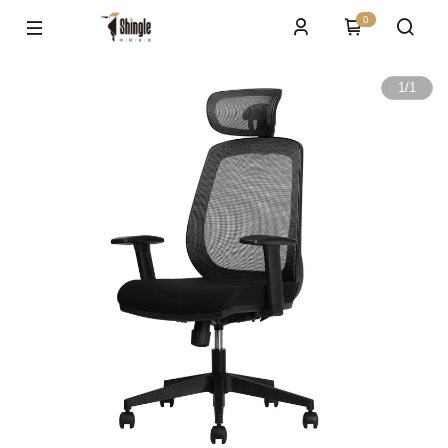
0
1
/
1