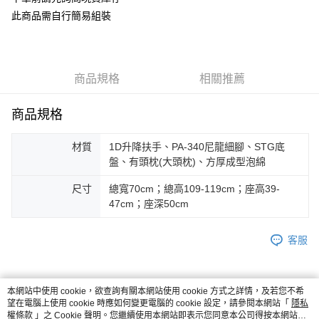
華南商業銀行
彰化商業銀行
合作金庫商業銀行
第一商業銀行
ATM付款
此商品需自行簡易組裝
上海商業儲蓄銀行
台北富邦商業銀行
華南商業銀行
彰化商業銀行
國泰世華商業銀行
兆豐國際商業銀行
上海商業儲蓄銀行
台北富邦商業銀行
運送方式
臺灣中小企業銀行
台中商業銀行
國泰世華商業銀行
兆豐國際商業銀行
匯豐（台灣）商業銀行
華泰商業銀行
臺灣中小企業銀行
台中商業銀行
宅配
聯邦商業銀行
遠東國際商業銀行
商品規格
相關推薦
匯豐（台灣）商業銀行
華泰商業銀行
每筆NT$150，滿NT$5,000(含以上)免運費
元大商業銀行
永豐商業銀行
聯邦商業銀行
遠東國際商業銀行
玉山商業銀行
星展（台灣）商業銀行
商品規格
元大商業銀行
永豐商業銀行
台新國際商業銀行
中國信託商業銀行
玉山商業銀行
星展（台灣）商業銀行
台灣樂天信用卡公司
台新國際商業銀行
中國信託商業銀行
材質
1D升降扶手、PA-340尼龍細腳、STG底
台灣樂天信用卡公司
盤、有頭枕(大頭枕)、方厚成型泡綿
尺寸
總寬70cm；總高109-119cm；座高39-
47cm；座深50cm
客服
本網站中使用 cookie，欲查詢有關本網站使用 cookie 方式之詳情，及若您不希
商品相關分類 (2)
望在電腦上使用 cookie 時應如何變更電腦的 cookie 設定，請參閱本網站「
隱私
權條款
」之 Cookie 聲明。您繼續使用本網站即表示您同意本公司得按本網站使