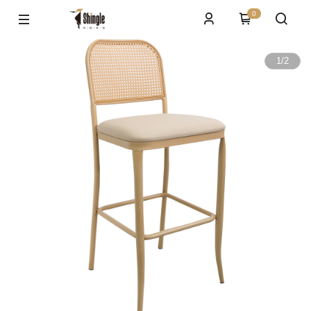
0
1
/
2