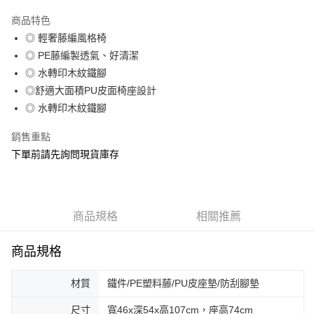
3 期 0 利率 每期
NT$820
21家銀行
商品特色
6 期 0 利率 每期
NT$410
21家銀行
合作金庫商業銀行
第一商業銀行
◎ 輕奢藤編風格椅
華南商業銀行
彰化商業銀行
合作金庫商業銀行
第一商業銀行
ATM付款
◎ PE藤編製透氣、好清潔
上海商業儲蓄銀行
台北富邦商業銀行
華南商業銀行
彰化商業銀行
國泰世華商業銀行
兆豐國際商業銀行
◎ 水轉印木紋鐵腳
上海商業儲蓄銀行
台北富邦商業銀行
運送方式
臺灣中小企業銀行
台中商業銀行
◎舒適大面積PU皮面椅座設計
國泰世華商業銀行
兆豐國際商業銀行
匯豐（台灣）商業銀行
華泰商業銀行
臺灣中小企業銀行
台中商業銀行
◎ 水轉印木紋鐵腳
宅配
聯邦商業銀行
遠東國際商業銀行
匯豐（台灣）商業銀行
華泰商業銀行
每筆NT$150，滿NT$5,000(含以上)免運費
元大商業銀行
永豐商業銀行
銷售重點
聯邦商業銀行
遠東國際商業銀行
玉山商業銀行
星展（台灣）商業銀行
元大商業銀行
永豐商業銀行
下單前請先詢問現貨庫存
台新國際商業銀行
中國信託商業銀行
玉山商業銀行
星展（台灣）商業銀行
台灣樂天信用卡公司
台新國際商業銀行
中國信託商業銀行
台灣樂天信用卡公司
商品規格
相關推薦
商品規格
材質
鐵件/PE塑料藤/PU皮座墊/防刮腳墊
尺寸
寬46x深54x高107cm，座高74cm