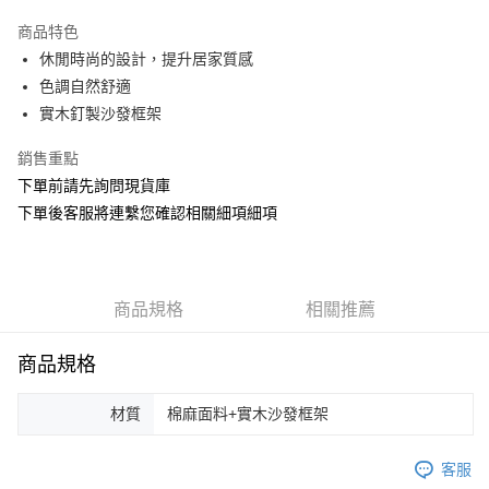
3 期 0 利率 每期
NT$7,793
21家銀行
商品特色
6 期 0 利率 每期
NT$3,896
21家銀行
合作金庫商業銀行
第一商業銀行
休閒時尚的設計，提升居家質感
華南商業銀行
彰化商業銀行
合作金庫商業銀行
第一商業銀行
ATM付款
色調自然舒適
上海商業儲蓄銀行
台北富邦商業銀行
華南商業銀行
彰化商業銀行
國泰世華商業銀行
兆豐國際商業銀行
實木釘製沙發框架
上海商業儲蓄銀行
台北富邦商業銀行
運送方式
臺灣中小企業銀行
台中商業銀行
國泰世華商業銀行
兆豐國際商業銀行
銷售重點
匯豐（台灣）商業銀行
華泰商業銀行
臺灣中小企業銀行
台中商業銀行
宅配
聯邦商業銀行
遠東國際商業銀行
下單前請先詢問現貨庫
匯豐（台灣）商業銀行
華泰商業銀行
每筆NT$150，滿NT$5,000(含以上)免運費
元大商業銀行
永豐商業銀行
下單後客服將連繫您確認相關細項細項
聯邦商業銀行
遠東國際商業銀行
玉山商業銀行
星展（台灣）商業銀行
元大商業銀行
永豐商業銀行
台新國際商業銀行
中國信託商業銀行
玉山商業銀行
星展（台灣）商業銀行
台灣樂天信用卡公司
台新國際商業銀行
中國信託商業銀行
台灣樂天信用卡公司
商品規格
相關推薦
商品規格
材質
棉麻面料+實木沙發框架
客服