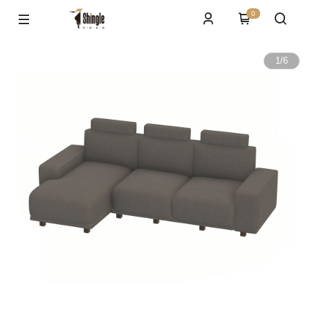
0
1
/
6