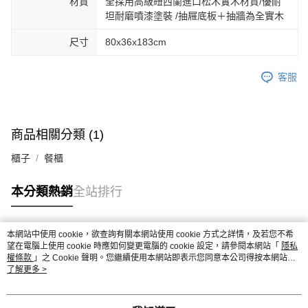
材質
全採用高級紐西蘭進口松木實木材質/優耐
坦耐磨噴漆塗裝 /抽屜底板＋抽牆為全實木
尺寸
80x36x183cm
客服
商品相關分類 (1)
櫃子
餐櫃
本分類熱銷
全站排行
本網站中使用 cookie，欲查詢有關本網站使用 cookie 方式之詳情，及若您不希
熱門標籤
望在電腦上使用 cookie 時應如何變更電腦的 cookie 設定，請參閱本網站「
隱私
權條款
」之 Cookie 聲明。您繼續使用本網站即表示您同意本公司得按本網站使
用條款之 Cookie 聲明使用 cookie。
了解更多 >