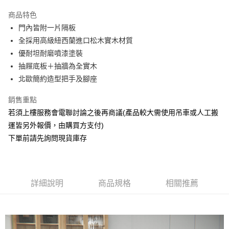
運送方式
商品特色
門內皆附一片隔板
宅配
全採用高級紐西蘭進口松木實木材質
每筆NT$150，滿NT$5,000(含以上)免運費
優耐坦耐磨噴漆塗裝
抽屜底板＋抽牆為全實木
北歐簡約造型把手及腳座
銷售重點
若須上樓服務會電聯討論之後再商議(產品較大需使用吊車或人工搬
運皆另外報價，由購買方支付)
下單前請先詢問現貨庫存
詳細說明
商品規格
相關推薦