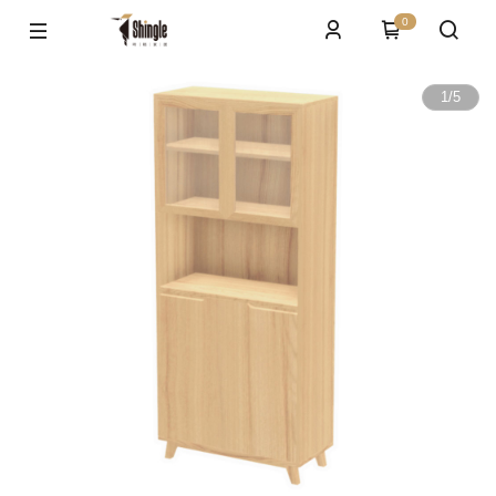
0
1
/
5