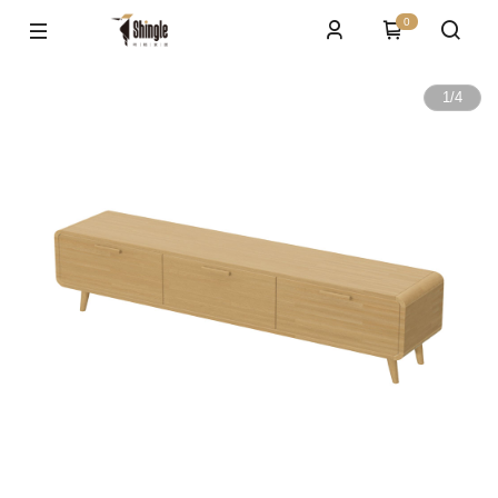
0
1
/
4