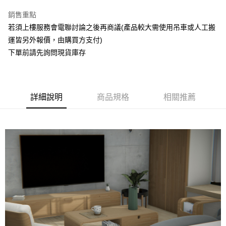
3 期 0 利率 每期
NT$4,143
21家銀行
銷售重點
6 期 0 利率 每期
NT$2,071
21家銀行
合作金庫商業銀行
第一商業銀行
若須上樓服務會電聯討論之後再商議(產品較大需使用吊車或人工搬
華南商業銀行
彰化商業銀行
合作金庫商業銀行
第一商業銀行
ATM付款
運皆另外報價，由購買方支付)
上海商業儲蓄銀行
台北富邦商業銀行
華南商業銀行
彰化商業銀行
國泰世華商業銀行
兆豐國際商業銀行
下單前請先詢問現貨庫存
上海商業儲蓄銀行
台北富邦商業銀行
運送方式
臺灣中小企業銀行
台中商業銀行
國泰世華商業銀行
兆豐國際商業銀行
匯豐（台灣）商業銀行
華泰商業銀行
臺灣中小企業銀行
台中商業銀行
宅配
聯邦商業銀行
遠東國際商業銀行
匯豐（台灣）商業銀行
華泰商業銀行
每筆NT$150，滿NT$5,000(含以上)免運費
元大商業銀行
永豐商業銀行
詳細說明
商品規格
相關推薦
聯邦商業銀行
遠東國際商業銀行
玉山商業銀行
星展（台灣）商業銀行
元大商業銀行
永豐商業銀行
台新國際商業銀行
中國信託商業銀行
玉山商業銀行
星展（台灣）商業銀行
台灣樂天信用卡公司
台新國際商業銀行
中國信託商業銀行
台灣樂天信用卡公司