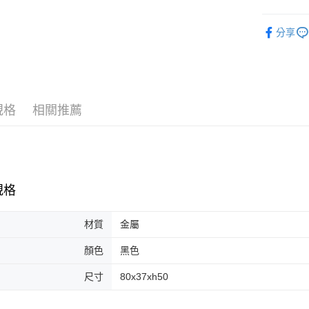
台新國
玉山商
台灣樂
櫃子
儲
台新國
分享
台灣樂
規格
相關推薦
規格
材質
金屬
顏色
黑色
尺寸
80x37xh50