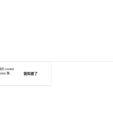
 cookie
kie 聲明
我知道了
若接到可疑電話，請洽詢165反詐騙專線