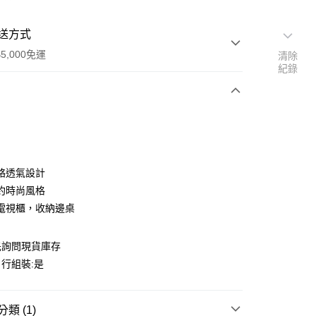
送方式
5,000免運
清除
紀錄
次付款
期付款
0 利率 每期
NT$3,733
21家銀行
絡透氣設計
0 利率 每期
NT$1,866
21家銀行
庫商業銀行
第一商業銀行
約時尚風格
業銀行
彰化商業銀行
電視櫃，收納邊桌
庫商業銀行
第一商業銀行
業儲蓄銀行
台北富邦商業銀行
業銀行
彰化商業銀行
華商業銀行
兆豐國際商業銀行
業儲蓄銀行
台北富邦商業銀行
先詢問現貨庫存
小企業銀行
台中商業銀行
華商業銀行
兆豐國際商業銀行
台灣）商業銀行
華泰商業銀行
行組裝:是
小企業銀行
台中商業銀行
業銀行
遠東國際商業銀行
台灣）商業銀行
華泰商業銀行
業銀行
永豐商業銀行
業銀行
遠東國際商業銀行
50，滿NT$5,000(含以上)免運費
業銀行
星展（台灣）商業銀行
類 (1)
業銀行
永豐商業銀行