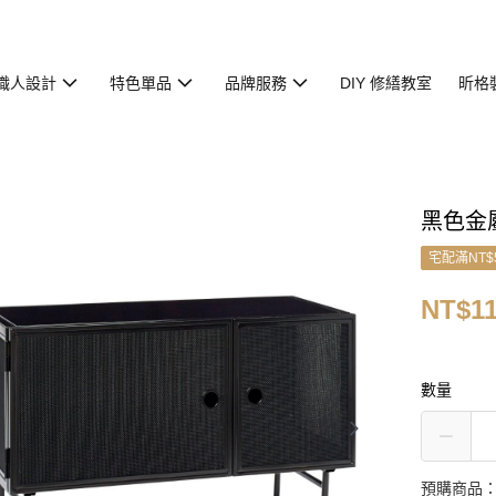
職人設計
特色單品
品牌服務
DIY 修繕教室
昕格
黑色金
宅配滿NT$
NT$11
數量
預購商品：