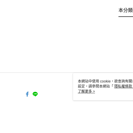
本分類
本網站中使用 cookie，欲查詢有關
設定，請參閱本網站「
隱私權條款
使用 cookie。
了解更多 >
TW-MWG1-67-190 Web2.0 Defa
© 2026 by 昕格裝璜有限公司