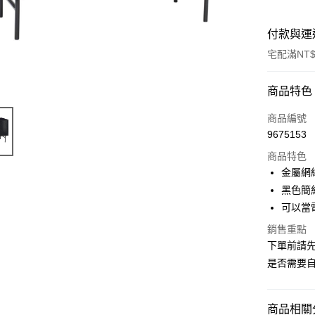
付款與運
宅配滿NT$
付款方式
商品特色
信用卡一
商品編號
9675153
信用卡分
商品特色
3 期 
金屬網
6 期 
合作金
黑色簡
華南商
可以當
合作金
ATM付款
上海商
華南商
銷售重點
國泰世
上海商
下單前請
臺灣中
國泰世
運送方式
匯豐（
是否需要自
臺灣中
聯邦商
匯豐（
宅配
元大商
聯邦商
每筆NT$1
玉山商
商品相關分
元大商