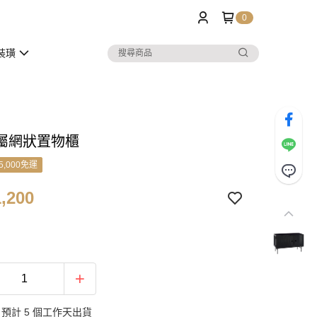
0
裝璜
屬網狀置物櫃
5,000免運
,200
預計 5 個工作天出貨