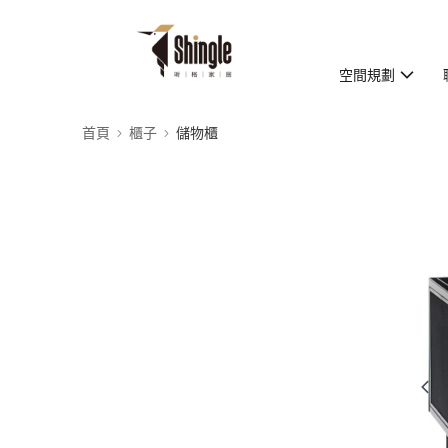
空間規劃
首頁
櫃子
儲物櫃