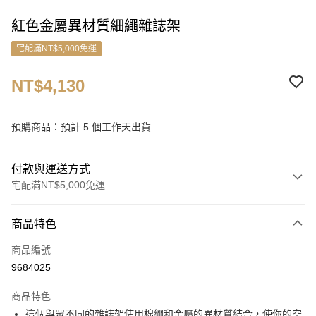
紅色金屬異材質細繩雜誌架
宅配滿NT$5,000免運
NT$4,130
預購商品：預計 5 個工作天出貨
付款與運送方式
宅配滿NT$5,000免運
付款方式
商品特色
信用卡一次付款
商品編號
信用卡分期付款
9684025
3 期 0 利率 每期
NT$1,376
21家銀行
商品特色
6 期 0 利率 每期
NT$688
21家銀行
合作金庫商業銀行
第一商業銀行
這個與眾不同的雜誌架使用棉繩和金屬的異材質結合，使你的空