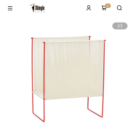
0
1
/
1