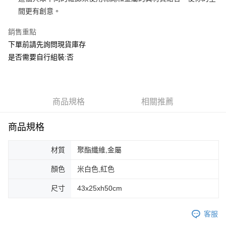
華南商業銀行
彰化商業銀行
合作金庫商業銀行
第一商業銀行
ATM付款
間更有創意。
上海商業儲蓄銀行
台北富邦商業銀行
華南商業銀行
彰化商業銀行
國泰世華商業銀行
兆豐國際商業銀行
上海商業儲蓄銀行
台北富邦商業銀行
銷售重點
運送方式
臺灣中小企業銀行
台中商業銀行
國泰世華商業銀行
兆豐國際商業銀行
下單前請先詢問現貨庫存
匯豐（台灣）商業銀行
華泰商業銀行
臺灣中小企業銀行
台中商業銀行
宅配
聯邦商業銀行
遠東國際商業銀行
是否需要自行組裝:否
匯豐（台灣）商業銀行
華泰商業銀行
每筆NT$150，滿NT$5,000(含以上)免運費
元大商業銀行
永豐商業銀行
聯邦商業銀行
遠東國際商業銀行
玉山商業銀行
星展（台灣）商業銀行
元大商業銀行
永豐商業銀行
台新國際商業銀行
中國信託商業銀行
玉山商業銀行
星展（台灣）商業銀行
台灣樂天信用卡公司
台新國際商業銀行
商品規格
中國信託商業銀行
相關推薦
台灣樂天信用卡公司
商品規格
材質
聚酯纖維,金屬
顏色
米白色,紅色
尺寸
43x25xh50cm
客服