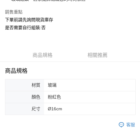
華南商業銀行
彰化商業銀行
合作金庫商業銀行
第一商業銀行
ATM付款
上海商業儲蓄銀行
台北富邦商業銀行
華南商業銀行
彰化商業銀行
銷售重點
國泰世華商業銀行
兆豐國際商業銀行
上海商業儲蓄銀行
台北富邦商業銀行
下單前請先詢問現貨庫存
運送方式
臺灣中小企業銀行
台中商業銀行
國泰世華商業銀行
兆豐國際商業銀行
是否需要自行組裝:否
匯豐（台灣）商業銀行
華泰商業銀行
臺灣中小企業銀行
台中商業銀行
宅配
聯邦商業銀行
遠東國際商業銀行
匯豐（台灣）商業銀行
華泰商業銀行
每筆NT$150，滿NT$5,000(含以上)免運費
元大商業銀行
永豐商業銀行
聯邦商業銀行
遠東國際商業銀行
玉山商業銀行
星展（台灣）商業銀行
元大商業銀行
永豐商業銀行
台新國際商業銀行
中國信託商業銀行
商品規格
相關推薦
玉山商業銀行
星展（台灣）商業銀行
台灣樂天信用卡公司
台新國際商業銀行
中國信託商業銀行
台灣樂天信用卡公司
商品規格
材質
玻璃
顏色
粉紅色
尺寸
Ø16cm
客服