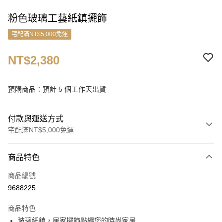
粉色玻璃工藝紙鎮擺飾
宅配滿NT$5,000免運
NT$2,380
預購商品：預計 5 個工作天出貨
付款與運送方式
宅配滿NT$5,000免運
付款方式
商品特色
信用卡一次付款
商品編號
信用卡分期付款
9688225
3 期 0 利率 每期
NT$793
21家銀行
商品特色
6 期 0 利率 每期
NT$396
21家銀行
合作金庫商業銀行
第一商業銀行
玻璃紙鎮，居家擺飾點綴您的時尚家居