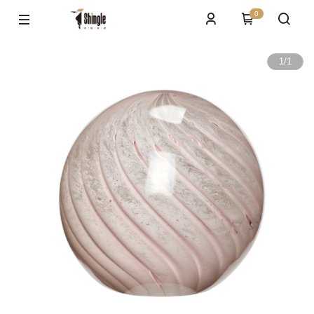
0
1
/
1