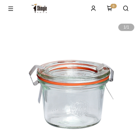
0
1
/
1