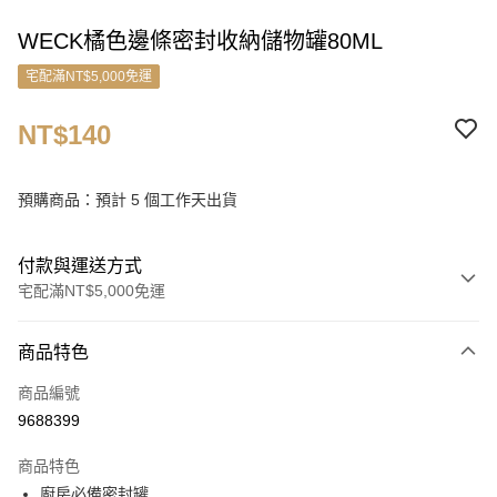
WECK橘色邊條密封收納儲物罐80ML
宅配滿NT$5,000免運
NT$140
預購商品：預計 5 個工作天出貨
付款與運送方式
宅配滿NT$5,000免運
付款方式
商品特色
信用卡一次付款
商品編號
信用卡分期付款
9688399
3 期 0 利率 每期
NT$46
21家銀行
商品特色
6 期 0 利率 每期
NT$23
21家銀行
合作金庫商業銀行
第一商業銀行
廚房必備密封罐