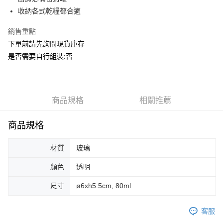
華南商業銀行
彰化商業銀行
合作金庫商業銀行
第一商業銀行
ATM付款
收納各式乾糧都合適
上海商業儲蓄銀行
台北富邦商業銀行
華南商業銀行
彰化商業銀行
國泰世華商業銀行
兆豐國際商業銀行
上海商業儲蓄銀行
台北富邦商業銀行
銷售重點
運送方式
臺灣中小企業銀行
台中商業銀行
國泰世華商業銀行
兆豐國際商業銀行
下單前請先詢問現貨庫存
匯豐（台灣）商業銀行
華泰商業銀行
臺灣中小企業銀行
台中商業銀行
宅配
聯邦商業銀行
遠東國際商業銀行
是否需要自行組裝:否
匯豐（台灣）商業銀行
華泰商業銀行
每筆NT$150，滿NT$5,000(含以上)免運費
元大商業銀行
永豐商業銀行
聯邦商業銀行
遠東國際商業銀行
玉山商業銀行
星展（台灣）商業銀行
元大商業銀行
永豐商業銀行
台新國際商業銀行
中國信託商業銀行
玉山商業銀行
星展（台灣）商業銀行
台灣樂天信用卡公司
台新國際商業銀行
商品規格
中國信託商業銀行
相關推薦
台灣樂天信用卡公司
商品規格
材質
玻璃
顏色
透明
尺寸
ø6xh5.5cm, 80ml
客服