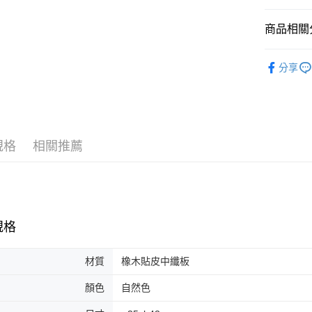
台新國
玉山商
台灣樂
台新國
商品相關分
台灣樂
椅子
餐
分享
規格
相關推薦
規格
材質
橡木貼皮中纖板
顏色
自然色