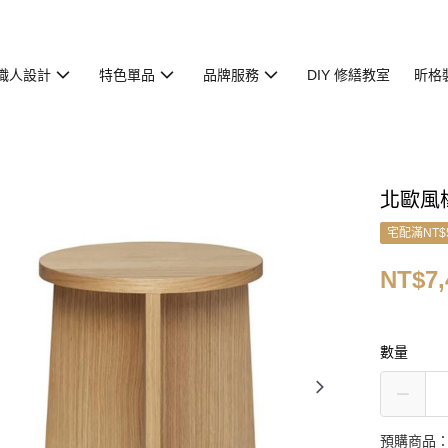
職人設計
特色單品
品牌服務
DIY 修繕教室
昕格
北歐風
宅配滿NT$
NT$7,
數量
預購商品：