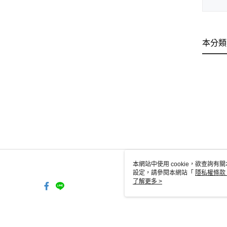
本分類
本網站中使用 cookie，欲查詢有關
設定，請參閱本網站「
隱私權條款
使用 cookie。
了解更多 >