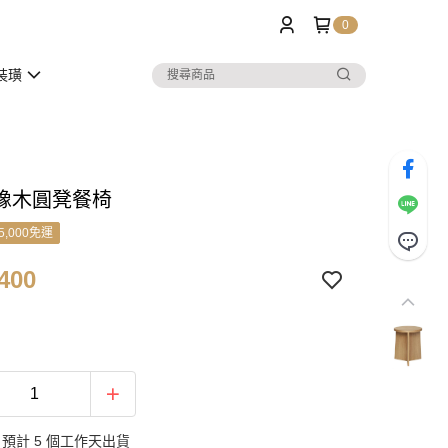
0
裝璜
橡木圓凳餐椅
5,000免運
400
預計 5 個工作天出貨