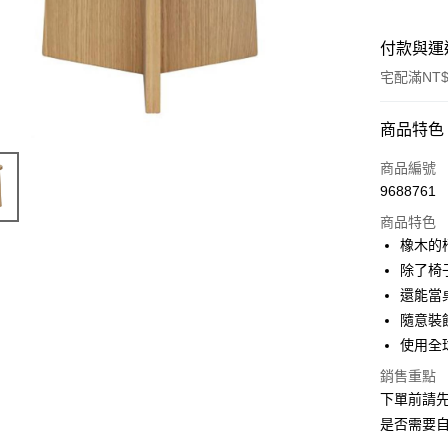
付款與運
宅配滿NT$
付款方式
商品特色
信用卡一
商品編號
9688761
信用卡分
商品特色
3 期 
橡木的
6 期 
合作金
除了椅
華南商
還能當
合作金
ATM付款
上海商
華南商
隨意裝
國泰世
上海商
使用全
臺灣中
國泰世
運送方式
匯豐（
銷售重點
臺灣中
聯邦商
下單前請
匯豐（
宅配
元大商
聯邦商
是否需要自
每筆NT$1
玉山商
元大商