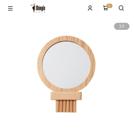
0
1
/
1