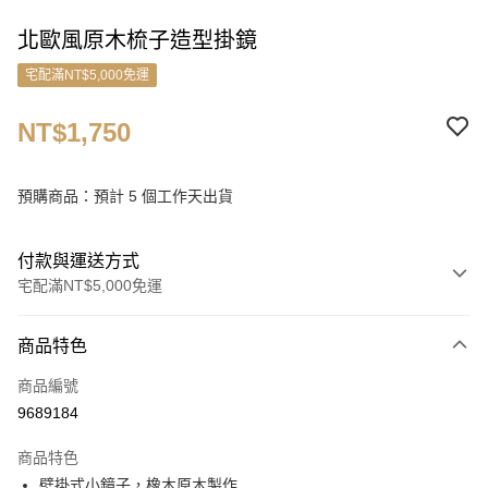
北歐風原木梳子造型掛鏡
宅配滿NT$5,000免運
NT$1,750
預購商品：預計 5 個工作天出貨
付款與運送方式
宅配滿NT$5,000免運
付款方式
商品特色
信用卡一次付款
商品編號
信用卡分期付款
9689184
3 期 0 利率 每期
NT$583
21家銀行
商品特色
6 期 0 利率 每期
NT$291
21家銀行
合作金庫商業銀行
第一商業銀行
壁掛式小鏡子，橡木原木製作