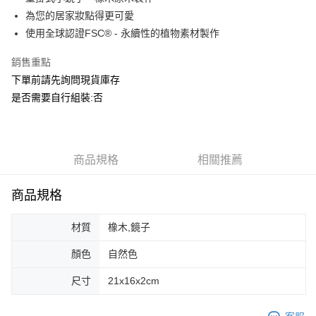
華南商業銀行
彰化商業銀行
合作金庫商業銀行
第一商業銀行
ATM付款
為您的居家妝點得更可愛
上海商業儲蓄銀行
台北富邦商業銀行
華南商業銀行
彰化商業銀行
國泰世華商業銀行
兆豐國際商業銀行
使用全球認證FSC® - 永續性的植物素材製作
上海商業儲蓄銀行
台北富邦商業銀行
運送方式
臺灣中小企業銀行
台中商業銀行
國泰世華商業銀行
兆豐國際商業銀行
銷售重點
匯豐（台灣）商業銀行
華泰商業銀行
臺灣中小企業銀行
台中商業銀行
宅配
聯邦商業銀行
遠東國際商業銀行
下單前請先詢問現貨庫存
匯豐（台灣）商業銀行
華泰商業銀行
每筆NT$150，滿NT$5,000(含以上)免運費
元大商業銀行
永豐商業銀行
是否需要自行組裝:否
聯邦商業銀行
遠東國際商業銀行
玉山商業銀行
星展（台灣）商業銀行
元大商業銀行
永豐商業銀行
台新國際商業銀行
中國信託商業銀行
玉山商業銀行
星展（台灣）商業銀行
台灣樂天信用卡公司
台新國際商業銀行
中國信託商業銀行
台灣樂天信用卡公司
商品規格
相關推薦
商品規格
材質
橡木,鏡子
顏色
自然色
尺寸
21x16x2cm