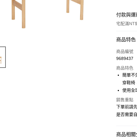
付款與運
宅配滿NT$
付款方式
商品特色
信用卡一
商品編號
9689437
信用卡分
商品特色
3 期 
簡單不
6 期 
合作金
穿鞋椅
華南商
使用全
合作金
ATM付款
上海商
華南商
銷售重點
國泰世
上海商
下單前請
臺灣中
國泰世
運送方式
匯豐（
是否需要自
臺灣中
聯邦商
匯豐（
宅配
元大商
聯邦商
每筆NT$1
玉山商
商品相關分
元大商