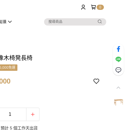
0
裝璜
橡木椅凳長椅
5,000免運
000
預計 5 個工作天出貨