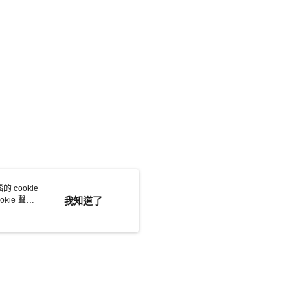
 cookie
kie 聲明
我知道了
若接到可疑電話，請洽詢165反詐騙專線