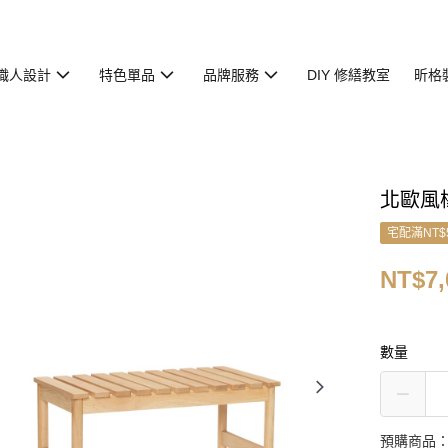
職人設計
特色單品
品牌服務
DIY 修繕教室
昕格
北歐風
宅配滿NT$
NT$7,
數量
預購商品：