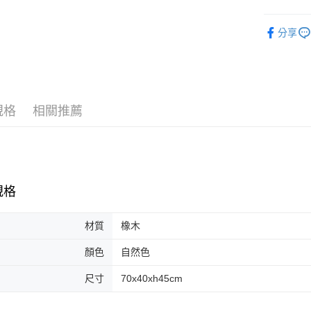
台新國
玉山商
台灣樂
椅子
椅
台新國
分享
台灣樂
規格
相關推薦
規格
材質
橡木
顏色
自然色
尺寸
70x40xh45cm