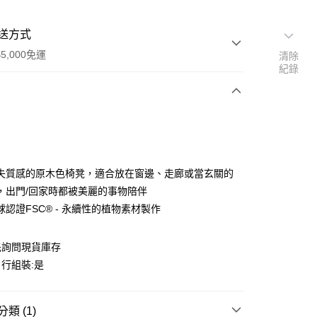
送方式
5,000免運
清除
紀錄
次付款
期付款
0 利率 每期
NT$2,333
21家銀行
失質感的原木色椅凳，適合放在窗邊、走廊或當玄關的
0 利率 每期
NT$1,166
21家銀行
庫商業銀行
第一商業銀行
，出門/回家時都被美麗的事物陪伴
業銀行
彰化商業銀行
球認證FSC® - 永續性的植物素材製作
庫商業銀行
第一商業銀行
業儲蓄銀行
台北富邦商業銀行
業銀行
彰化商業銀行
華商業銀行
兆豐國際商業銀行
業儲蓄銀行
台北富邦商業銀行
先詢問現貨庫存
小企業銀行
台中商業銀行
華商業銀行
兆豐國際商業銀行
台灣）商業銀行
華泰商業銀行
行組裝:是
小企業銀行
台中商業銀行
業銀行
遠東國際商業銀行
台灣）商業銀行
華泰商業銀行
業銀行
永豐商業銀行
業銀行
遠東國際商業銀行
50，滿NT$5,000(含以上)免運費
業銀行
星展（台灣）商業銀行
類 (1)
業銀行
永豐商業銀行