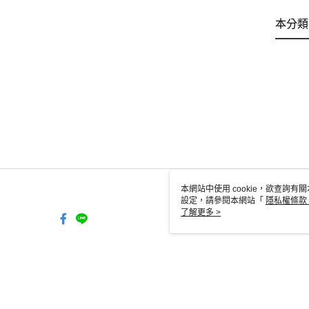
本分類
本網站中使用 cookie，欲查詢有關
設定，請參閱本網站「
隱私權條款
使用 cookie。
了解更多 >
TW-MWG1-61-162 Web2.0 Defa
© 2026 by 昕格裝璜有限公司