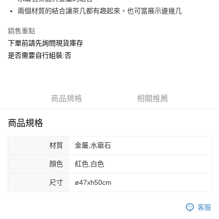
華南商業銀行
彰化商業銀行
合作金庫商業銀行
第一商業銀行
ATM付款
兩個材質的結合讓茶几都有趣起來，也可當展示邊幾几
上海商業儲蓄銀行
台北富邦商業銀行
華南商業銀行
彰化商業銀行
國泰世華商業銀行
兆豐國際商業銀行
上海商業儲蓄銀行
台北富邦商業銀行
銷售重點
運送方式
臺灣中小企業銀行
台中商業銀行
國泰世華商業銀行
兆豐國際商業銀行
下單前請先詢問現貨庫存
匯豐（台灣）商業銀行
華泰商業銀行
臺灣中小企業銀行
台中商業銀行
宅配
聯邦商業銀行
遠東國際商業銀行
是否需要自行組裝:否
匯豐（台灣）商業銀行
華泰商業銀行
每筆NT$150，滿NT$5,000(含以上)免運費
元大商業銀行
永豐商業銀行
聯邦商業銀行
遠東國際商業銀行
玉山商業銀行
星展（台灣）商業銀行
元大商業銀行
永豐商業銀行
台新國際商業銀行
中國信託商業銀行
玉山商業銀行
星展（台灣）商業銀行
台灣樂天信用卡公司
台新國際商業銀行
商品規格
中國信託商業銀行
相關推薦
台灣樂天信用卡公司
商品規格
材質
金屬,水磨石
顏色
紅色,白色
尺寸
ø47xh50cm
客服