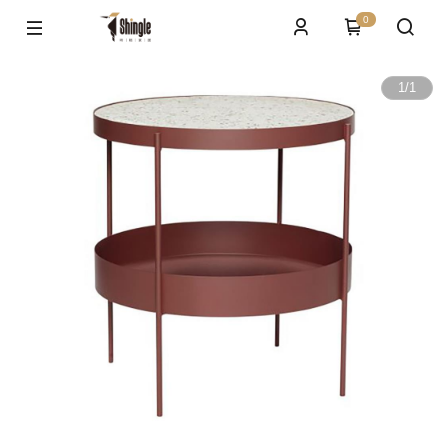
0
1
/
1