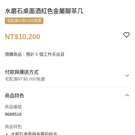
水磨石桌面酒紅色金屬腳茶几
宅配滿NT$5,000免運
NT$10,200
預購商品：預計 5 個工作天出貨
付款與運送方式
宅配滿NT$5,000免運
付款方式
商品特色
信用卡一次付款
商品編號
信用卡分期付款
9689516
3 期 0 利率 每期
NT$3,400
21家銀行
商品特色
6 期 0 利率 每期
NT$1,700
21家銀行
合作金庫商業銀行
第一商業銀行
水磨石桌面與金屬的結合