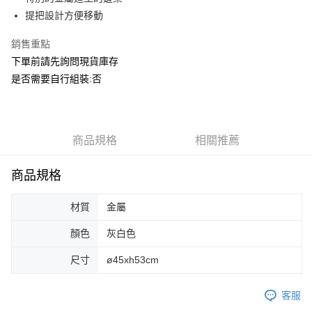
華南商業銀行
彰化商業銀行
合作金庫商業銀行
第一商業銀行
ATM付款
提把設計方便移動
上海商業儲蓄銀行
台北富邦商業銀行
華南商業銀行
彰化商業銀行
國泰世華商業銀行
兆豐國際商業銀行
上海商業儲蓄銀行
台北富邦商業銀行
銷售重點
運送方式
臺灣中小企業銀行
台中商業銀行
國泰世華商業銀行
兆豐國際商業銀行
下單前請先詢問現貨庫存
匯豐（台灣）商業銀行
華泰商業銀行
臺灣中小企業銀行
台中商業銀行
宅配
聯邦商業銀行
遠東國際商業銀行
是否需要自行組裝:否
匯豐（台灣）商業銀行
華泰商業銀行
每筆NT$150，滿NT$5,000(含以上)免運費
元大商業銀行
永豐商業銀行
聯邦商業銀行
遠東國際商業銀行
玉山商業銀行
星展（台灣）商業銀行
元大商業銀行
永豐商業銀行
台新國際商業銀行
中國信託商業銀行
玉山商業銀行
星展（台灣）商業銀行
台灣樂天信用卡公司
台新國際商業銀行
商品規格
中國信託商業銀行
相關推薦
台灣樂天信用卡公司
商品規格
材質
金屬
顏色
灰白色
尺寸
ø45xh53cm
客服