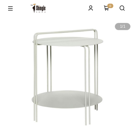
0
1
/
1