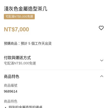
淺灰色金屬造型茶几
宅配滿NT$5,000免運
NT$7,000
預購商品：預計 5 個工作天出貨
付款與運送方式
宅配滿NT$5,000免運
付款方式
商品特色
信用卡一次付款
商品編號
信用卡分期付款
9689614
3 期 0 利率 每期
NT$2,333
21家銀行
商品特色
6 期 0 利率 每期
NT$1,166
21家銀行
合作金庫商業銀行
第一商業銀行
特別的金屬造型的邊桌