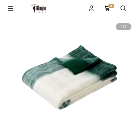
0
1
/
1