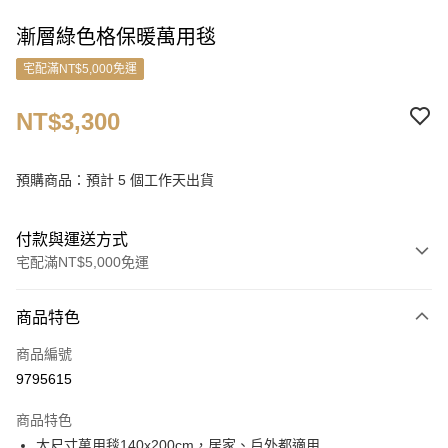
漸層綠色格保暖萬用毯
宅配滿NT$5,000免運
NT$3,300
預購商品：預計 5 個工作天出貨
付款與運送方式
宅配滿NT$5,000免運
付款方式
商品特色
信用卡一次付款
商品編號
信用卡分期付款
9795615
3 期 0 利率 每期
NT$1,100
21家銀行
商品特色
6 期 0 利率 每期
NT$550
21家銀行
合作金庫商業銀行
第一商業銀行
大尺寸萬用毯140x200cm，居家、戶外都適用