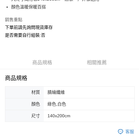
華南商業銀行
彰化商業銀行
合作金庫商業銀行
第一商業銀行
ATM付款
顏色溫暖保暖百搭
上海商業儲蓄銀行
台北富邦商業銀行
華南商業銀行
彰化商業銀行
國泰世華商業銀行
兆豐國際商業銀行
上海商業儲蓄銀行
台北富邦商業銀行
銷售重點
運送方式
臺灣中小企業銀行
台中商業銀行
國泰世華商業銀行
兆豐國際商業銀行
下單前請先詢問現貨庫存
匯豐（台灣）商業銀行
華泰商業銀行
臺灣中小企業銀行
台中商業銀行
宅配
聯邦商業銀行
遠東國際商業銀行
是否需要自行組裝:否
匯豐（台灣）商業銀行
華泰商業銀行
每筆NT$150，滿NT$5,000(含以上)免運費
元大商業銀行
永豐商業銀行
聯邦商業銀行
遠東國際商業銀行
玉山商業銀行
星展（台灣）商業銀行
元大商業銀行
永豐商業銀行
台新國際商業銀行
中國信託商業銀行
玉山商業銀行
星展（台灣）商業銀行
台灣樂天信用卡公司
台新國際商業銀行
商品規格
中國信託商業銀行
相關推薦
台灣樂天信用卡公司
商品規格
材質
腈綸纖維
顏色
綠色,白色
尺寸
140x200cm
客服