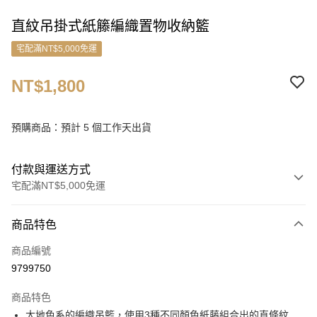
直紋吊掛式紙籐編織置物收納籃
宅配滿NT$5,000免運
NT$1,800
預購商品：預計 5 個工作天出貨
付款與運送方式
宅配滿NT$5,000免運
付款方式
商品特色
信用卡一次付款
商品編號
信用卡分期付款
9799750
3 期 0 利率 每期
NT$600
21家銀行
商品特色
6 期 0 利率 每期
NT$300
21家銀行
合作金庫商業銀行
第一商業銀行
大地色系的編織吊籃，使用3種不同顏色紙藤組合出的直條紋