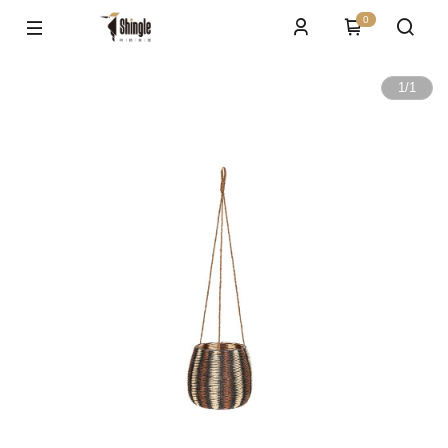
0
1
/
1