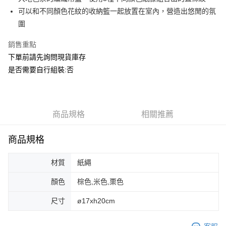
華南商業銀行
彰化商業銀行
合作金庫商業銀行
第一商業銀行
ATM付款
可以和不同顏色花紋的收納籃一起放置在室內，營造出悠閒的氛
上海商業儲蓄銀行
台北富邦商業銀行
華南商業銀行
彰化商業銀行
國泰世華商業銀行
兆豐國際商業銀行
圍
上海商業儲蓄銀行
台北富邦商業銀行
運送方式
臺灣中小企業銀行
台中商業銀行
國泰世華商業銀行
兆豐國際商業銀行
銷售重點
匯豐（台灣）商業銀行
華泰商業銀行
臺灣中小企業銀行
台中商業銀行
宅配
聯邦商業銀行
遠東國際商業銀行
下單前請先詢問現貨庫存
匯豐（台灣）商業銀行
華泰商業銀行
每筆NT$150，滿NT$5,000(含以上)免運費
元大商業銀行
永豐商業銀行
是否需要自行組裝:否
聯邦商業銀行
遠東國際商業銀行
玉山商業銀行
星展（台灣）商業銀行
元大商業銀行
永豐商業銀行
台新國際商業銀行
中國信託商業銀行
玉山商業銀行
星展（台灣）商業銀行
台灣樂天信用卡公司
台新國際商業銀行
中國信託商業銀行
台灣樂天信用卡公司
商品規格
相關推薦
商品規格
材質
紙繩
顏色
棕色,米色,栗色
尺寸
ø17xh20cm