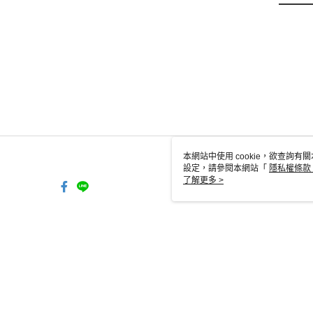
本網站中使用 cookie，欲查詢有關
設定，請參閱本網站「
隱私權條款
使用 cookie。
了解更多 >
TW-MWG1-61-148 Web2.0 Defa
© 2026 by 昕格裝璜有限公司