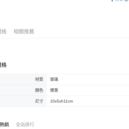
台新國
玉山商
台灣樂
台新國
台灣樂
規格
相關推薦
規格
材質
玻璃
顏色
煙熏
尺寸
10x5xh11cm
熱銷
全站排行