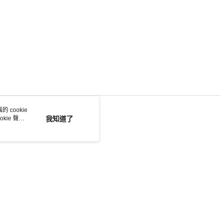
 cookie
kie 聲明
我知道了
若接到可疑電話，請洽詢165反詐騙專線
本站最佳瀏覽環境請使用 Google Chrome、Firefox 或 Edge 以上版本