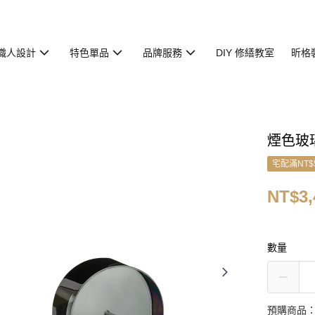
職人設計
特色單品
品牌服務
DIY 修繕教室
昕格
煙色玻
宅配滿NT$
NT$3,
數量
預購商品：