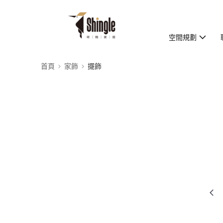
空間規劃
首頁
家飾
擺飾