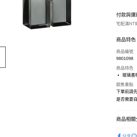
付款與運
宅配滿NT$
付款方式
商品特色
信用卡一
商品編號
9801098
信用卡分
商品特色
3 期 
玻璃書
6 期 
合作金
銷售重點
華南商
合作金
下單前請
ATM付款
上海商
華南商
是否需要自
國泰世
上海商
臺灣中
國泰世
運送方式
匯豐（
臺灣中
商品相關分
聯邦商
匯豐（
宅配
元大商
聯邦商
家飾
擺
每筆NT$1
玉山商
元大商
分享