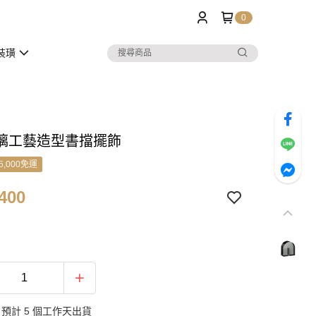
0
裝璜
璃工藝造型書擋擺飾
5,000免運
400
預計 5 個工作天出貨