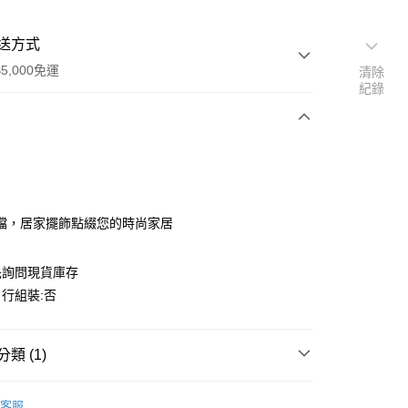
送方式
5,000免運
清除
紀錄
次付款
期付款
0 利率 每期
NT$1,133
21家銀行
檔，居家擺飾點綴您的時尚家居
0 利率 每期
NT$566
21家銀行
庫商業銀行
第一商業銀行
業銀行
彰化商業銀行
庫商業銀行
第一商業銀行
先詢問現貨庫存
業儲蓄銀行
台北富邦商業銀行
業銀行
彰化商業銀行
行組裝:否
華商業銀行
兆豐國際商業銀行
業儲蓄銀行
台北富邦商業銀行
小企業銀行
台中商業銀行
華商業銀行
兆豐國際商業銀行
台灣）商業銀行
華泰商業銀行
小企業銀行
台中商業銀行
類 (1)
業銀行
遠東國際商業銀行
台灣）商業銀行
華泰商業銀行
業銀行
永豐商業銀行
業銀行
遠東國際商業銀行
飾
50，滿NT$5,000(含以上)免運費
業銀行
星展（台灣）商業銀行
業銀行
永豐商業銀行
客服