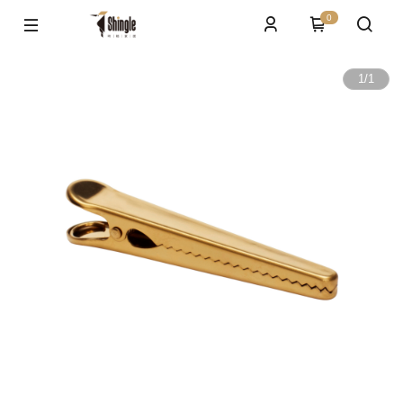
0
1
/
1