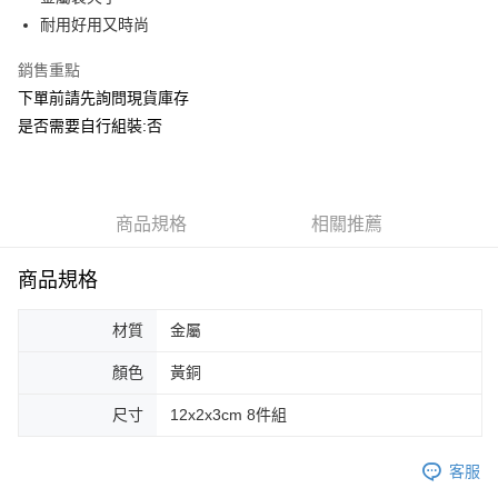
華南商業銀行
彰化商業銀行
合作金庫商業銀行
第一商業銀行
ATM付款
耐用好用又時尚
上海商業儲蓄銀行
台北富邦商業銀行
華南商業銀行
彰化商業銀行
國泰世華商業銀行
兆豐國際商業銀行
上海商業儲蓄銀行
台北富邦商業銀行
銷售重點
運送方式
臺灣中小企業銀行
台中商業銀行
國泰世華商業銀行
兆豐國際商業銀行
下單前請先詢問現貨庫存
匯豐（台灣）商業銀行
華泰商業銀行
臺灣中小企業銀行
台中商業銀行
宅配
聯邦商業銀行
遠東國際商業銀行
是否需要自行組裝:否
匯豐（台灣）商業銀行
華泰商業銀行
每筆NT$150，滿NT$5,000(含以上)免運費
元大商業銀行
永豐商業銀行
聯邦商業銀行
遠東國際商業銀行
玉山商業銀行
星展（台灣）商業銀行
元大商業銀行
永豐商業銀行
台新國際商業銀行
中國信託商業銀行
玉山商業銀行
星展（台灣）商業銀行
台灣樂天信用卡公司
台新國際商業銀行
商品規格
中國信託商業銀行
相關推薦
台灣樂天信用卡公司
商品規格
材質
金屬
顏色
黃銅
尺寸
12x2x3cm 8件組
客服