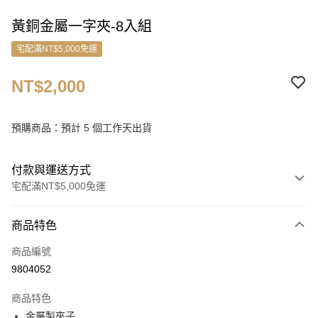
黃銅金屬一字夾-8入組
宅配滿NT$5,000免運
NT$2,000
預購商品：預計 5 個工作天出貨
付款與運送方式
宅配滿NT$5,000免運
付款方式
商品特色
信用卡一次付款
商品編號
信用卡分期付款
9804052
3 期 0 利率 每期
NT$666
21家銀行
商品特色
6 期 0 利率 每期
NT$333
21家銀行
合作金庫商業銀行
第一商業銀行
金屬製夾子