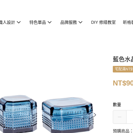
職人設計
特色單品
品牌服務
DIY 修繕教室
昕格
藍色水
宅配滿NT$
NT$9
數量
預購商品：