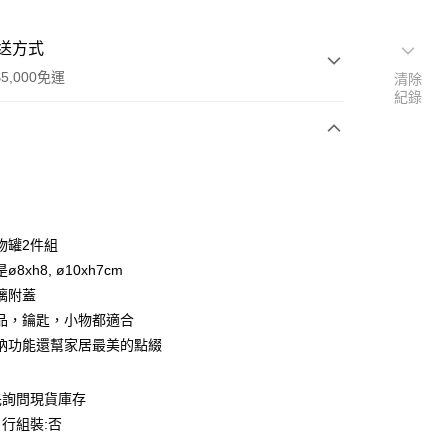
送方式
5,000免運
清除
紀錄
次付款
期付款
0 利率 每期
NT$300
21家銀行
物罐2件組
0 利率 每期
NT$150
21家銀行
庫商業銀行
第一商業銀行
8xh8, ø10xh7cm
業銀行
彰化商業銀行
璃附蓋
庫商業銀行
第一商業銀行
業儲蓄銀行
台北富邦商業銀行
業銀行
彰化商業銀行
品，鑰匙，小物都適合
華商業銀行
兆豐國際商業銀行
業儲蓄銀行
台北富邦商業銀行
納功能還幫家居最美的點綴
小企業銀行
台中商業銀行
華商業銀行
兆豐國際商業銀行
台灣）商業銀行
華泰商業銀行
小企業銀行
台中商業銀行
業銀行
遠東國際商業銀行
先詢問現貨庫存
台灣）商業銀行
華泰商業銀行
業銀行
永豐商業銀行
業銀行
遠東國際商業銀行
行組裝:否
50，滿NT$5,000(含以上)免運費
業銀行
星展（台灣）商業銀行
業銀行
永豐商業銀行