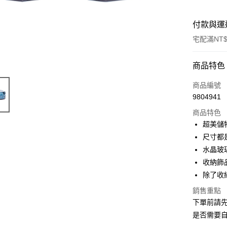
付款與運
宅配滿NT$
付款方式
商品特色
信用卡一
商品編號
9804941
信用卡分
商品特色
3 期 
超美儲
6 期 
合作金
尺寸都是ø
華南商
水晶玻
合作金
ATM付款
上海商
華南商
收納飾
國泰世
上海商
除了收
臺灣中
國泰世
運送方式
匯豐（
銷售重點
臺灣中
聯邦商
下單前請
匯豐（
宅配
元大商
聯邦商
是否需要自
每筆NT$1
玉山商
元大商