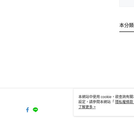
本分類
本網站中使用 cookie，欲查詢有關
設定，請參閱本網站「
隱私權條款
使用 cookie。
了解更多 >