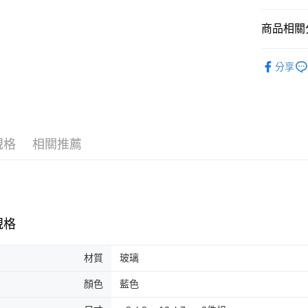
台新國
玉山商
台灣樂
台新國
商品相關分
台灣樂
家飾
餐
分享
規格
相關推薦
規格
材質
玻璃
顏色
藍色