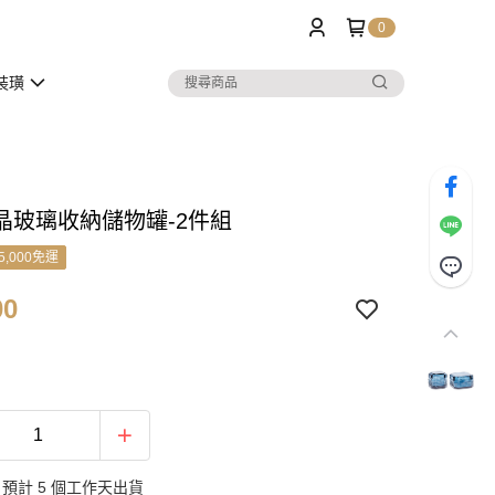
0
裝璜
晶玻璃收納儲物罐-2件組
5,000免運
00
預計 5 個工作天出貨