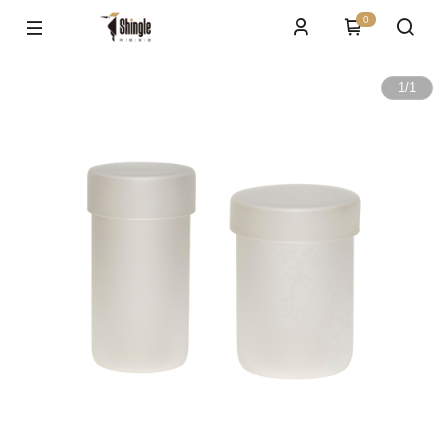
0
1
/
1