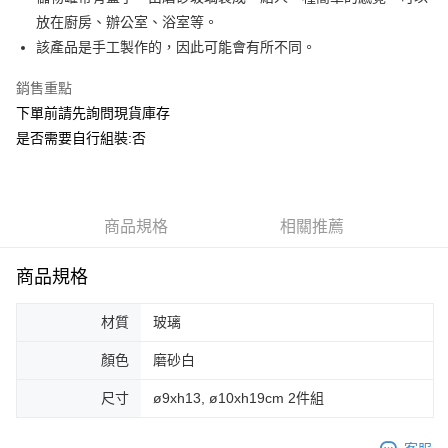
華南商業銀行
彰化商業銀行
合作金庫商業銀行
第一商業銀行
ATM付款
放在廚房、辦公室、浴室等。
上海商業儲蓄銀行
台北富邦商業銀行
華南商業銀行
彰化商業銀行
國泰世華商業銀行
兆豐國際商業銀行
該產品是手工製作的，因此可能會有所不同。
上海商業儲蓄銀行
台北富邦商業銀行
運送方式
臺灣中小企業銀行
台中商業銀行
國泰世華商業銀行
兆豐國際商業銀行
銷售重點
匯豐（台灣）商業銀行
華泰商業銀行
臺灣中小企業銀行
台中商業銀行
宅配
聯邦商業銀行
遠東國際商業銀行
下單前請先詢問現貨庫存
匯豐（台灣）商業銀行
華泰商業銀行
每筆NT$150，滿NT$5,000(含以上)免運費
元大商業銀行
永豐商業銀行
是否需要自行組裝:否
聯邦商業銀行
遠東國際商業銀行
玉山商業銀行
星展（台灣）商業銀行
元大商業銀行
永豐商業銀行
台新國際商業銀行
中國信託商業銀行
玉山商業銀行
星展（台灣）商業銀行
台灣樂天信用卡公司
台新國際商業銀行
中國信託商業銀行
台灣樂天信用卡公司
商品規格
相關推薦
商品規格
材質
玻璃
顏色
磨砂白
尺寸
ø9xh13, ø10xh19cm 2件組