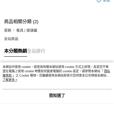
客服
商品相關分類 (2)
家飾
餐具 | 玻璃罐
全站商品
本分類熱銷
全站排行
本網站中使用 cookie，欲查詢有關本網站使用 cookie 方式之詳情，及若您不希
熱門標籤
望在電腦上使用 cookie 時應如何變更電腦的 cookie 設定，請參閱本網站「
隱私
權條款
」之 Cookie 聲明。您繼續使用本網站即表示您同意本公司得按本網站使
用條款之 Cookie 聲明使用 cookie。
了解更多 >
我知道了