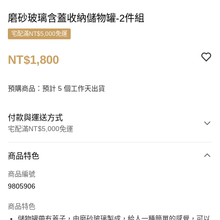
磨砂玻璃含蓋收納儲物罐-2件組
宅配滿NT$5,000免運
NT$1,800
預購商品：預計 5 個工作天出貨
付款與運送方式
宅配滿NT$5,000免運
付款方式
商品特色
信用卡一次付款
商品編號
信用卡分期付款
9805906
3 期 0 利率 每期
NT$600
21家銀行
商品特色
6 期 0 利率 每期
NT$300
21家銀行
合作金庫商業銀行
第一商業銀行
儲物罐帶有蓋子，由磨砂玻璃製成，給人一種簡單的感覺，可以