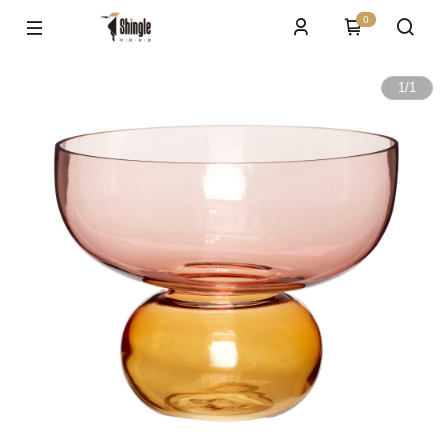
0
1
/
1