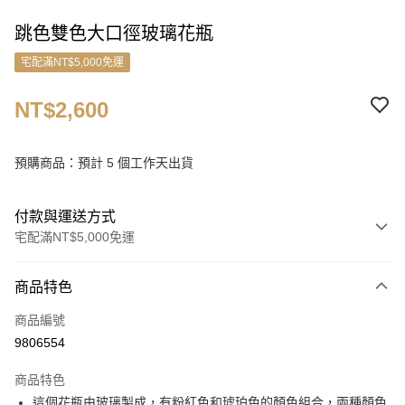
跳色雙色大口徑玻璃花瓶
宅配滿NT$5,000免運
NT$2,600
預購商品：預計 5 個工作天出貨
付款與運送方式
宅配滿NT$5,000免運
付款方式
商品特色
信用卡一次付款
商品編號
信用卡分期付款
9806554
3 期 0 利率 每期
NT$866
21家銀行
商品特色
6 期 0 利率 每期
NT$433
21家銀行
合作金庫商業銀行
第一商業銀行
這個花瓶由玻璃製成，有粉紅色和琥珀色的顏色組合，兩種顏色