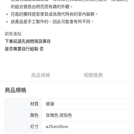
華南商業銀行
彰化商業銀行
合作金庫商業銀行
第一商業銀行
ATM付款
的組合營造出明亮而有趣的外觀。
上海商業儲蓄銀行
台北富邦商業銀行
華南商業銀行
彰化商業銀行
國泰世華商業銀行
兆豐國際商業銀行
花瓶的獨特造型使其成為現代時尚的室內裝飾。
上海商業儲蓄銀行
台北富邦商業銀行
運送方式
臺灣中小企業銀行
台中商業銀行
該產品是手工製作的，因此可能會有所不同。
國泰世華商業銀行
兆豐國際商業銀行
匯豐（台灣）商業銀行
華泰商業銀行
臺灣中小企業銀行
台中商業銀行
宅配
聯邦商業銀行
遠東國際商業銀行
銷售重點
匯豐（台灣）商業銀行
華泰商業銀行
每筆NT$150，滿NT$5,000(含以上)免運費
元大商業銀行
永豐商業銀行
下單前請先詢問現貨庫存
聯邦商業銀行
遠東國際商業銀行
玉山商業銀行
星展（台灣）商業銀行
元大商業銀行
永豐商業銀行
是否需要自行組裝:否
台新國際商業銀行
中國信託商業銀行
玉山商業銀行
星展（台灣）商業銀行
台灣樂天信用卡公司
台新國際商業銀行
中國信託商業銀行
台灣樂天信用卡公司
商品規格
相關推薦
商品規格
材質
玻璃
顏色
玫瑰色,琥珀色
尺寸
ø25xh20cm