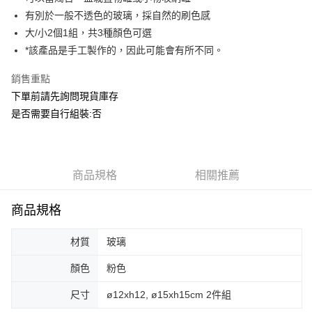
華南商業銀行
彰化商業銀行
合作金庫商業銀行
第一商業銀行
ATM付款
有別於一般不透色的玻璃，採自然的刷色感
上海商業儲蓄銀行
台北富邦商業銀行
華南商業銀行
彰化商業銀行
國泰世華商業銀行
兆豐國際商業銀行
大/小2個1組，共3種顏色可選
上海商業儲蓄銀行
台北富邦商業銀行
運送方式
臺灣中小企業銀行
台中商業銀行
*該產品是手工製作的，因此可能會有所不同。
國泰世華商業銀行
兆豐國際商業銀行
匯豐（台灣）商業銀行
華泰商業銀行
臺灣中小企業銀行
台中商業銀行
宅配
聯邦商業銀行
遠東國際商業銀行
銷售重點
匯豐（台灣）商業銀行
華泰商業銀行
每筆NT$150，滿NT$5,000(含以上)免運費
元大商業銀行
永豐商業銀行
下單前請先詢問現貨庫存
聯邦商業銀行
遠東國際商業銀行
玉山商業銀行
星展（台灣）商業銀行
元大商業銀行
永豐商業銀行
是否需要自行組裝:否
台新國際商業銀行
中國信託商業銀行
玉山商業銀行
星展（台灣）商業銀行
台灣樂天信用卡公司
台新國際商業銀行
中國信託商業銀行
台灣樂天信用卡公司
商品規格
相關推薦
商品規格
材質
玻璃
顏色
粉色
尺寸
ø12xh12, ø15xh15cm 2件組