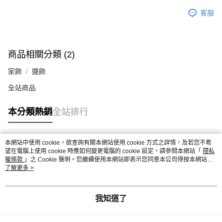
客服
商品相關分類 (2)
家飾
擺飾
全站商品
本分類熱銷
全站排行
本網站中使用 cookie，欲查詢有關本網站使用 cookie 方式之詳情，及若您不希
熱門標籤
望在電腦上使用 cookie 時應如何變更電腦的 cookie 設定，請參閱本網站「
隱私
權條款
」之 Cookie 聲明。您繼續使用本網站即表示您同意本公司得按本網站使
用條款之 Cookie 聲明使用 cookie。
了解更多 >
我知道了