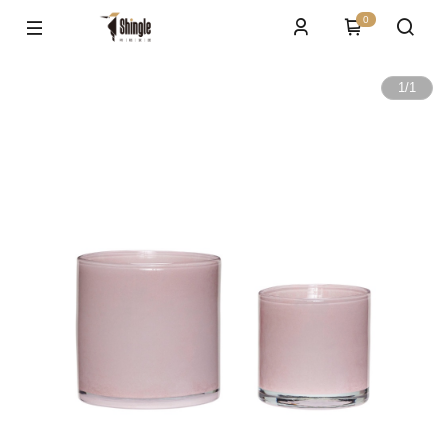
0
1
/
1