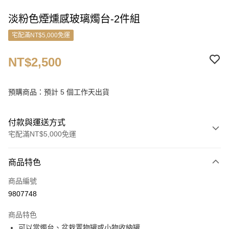
淡粉色煙燻感玻璃燭台-2件組
宅配滿NT$5,000免運
NT$2,500
預購商品：預計 5 個工作天出貨
付款與運送方式
宅配滿NT$5,000免運
付款方式
商品特色
信用卡一次付款
商品編號
信用卡分期付款
9807748
3 期 0 利率 每期
NT$833
21家銀行
商品特色
6 期 0 利率 每期
NT$416
21家銀行
合作金庫商業銀行
第一商業銀行
可以當燭台、盆栽置物罐或小物收納罐