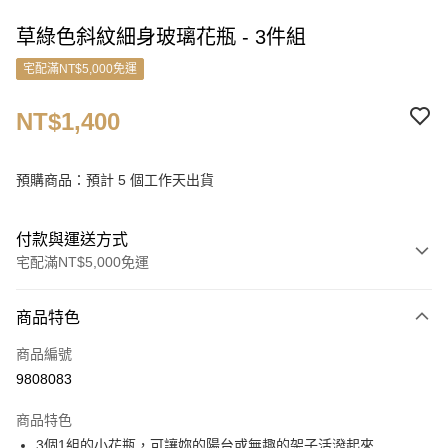
草綠色斜紋細身玻璃花瓶 - 3件組
宅配滿NT$5,000免運
NT$1,400
預購商品：預計 5 個工作天出貨
付款與運送方式
宅配滿NT$5,000免運
付款方式
商品特色
信用卡一次付款
商品編號
信用卡分期付款
9808083
3 期 0 利率 每期
NT$466
21家銀行
商品特色
6 期 0 利率 每期
NT$233
21家銀行
合作金庫商業銀行
第一商業銀行
3個1組的小花瓶，可讓妳的陽台或無趣的架子活潑起來