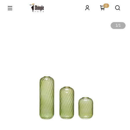
0
1
/
1