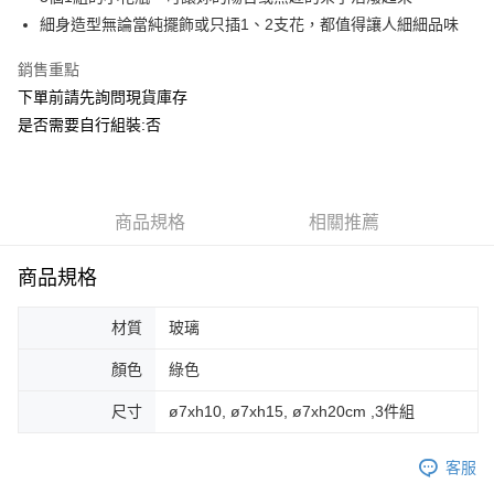
華南商業銀行
彰化商業銀行
合作金庫商業銀行
第一商業銀行
ATM付款
細身造型無論當純擺飾或只插1、2支花，都值得讓人細細品味
上海商業儲蓄銀行
台北富邦商業銀行
華南商業銀行
彰化商業銀行
國泰世華商業銀行
兆豐國際商業銀行
上海商業儲蓄銀行
台北富邦商業銀行
銷售重點
運送方式
臺灣中小企業銀行
台中商業銀行
國泰世華商業銀行
兆豐國際商業銀行
下單前請先詢問現貨庫存
匯豐（台灣）商業銀行
華泰商業銀行
臺灣中小企業銀行
台中商業銀行
宅配
聯邦商業銀行
遠東國際商業銀行
是否需要自行組裝:否
匯豐（台灣）商業銀行
華泰商業銀行
每筆NT$150，滿NT$5,000(含以上)免運費
元大商業銀行
永豐商業銀行
聯邦商業銀行
遠東國際商業銀行
玉山商業銀行
星展（台灣）商業銀行
元大商業銀行
永豐商業銀行
台新國際商業銀行
中國信託商業銀行
玉山商業銀行
星展（台灣）商業銀行
台灣樂天信用卡公司
台新國際商業銀行
商品規格
中國信託商業銀行
相關推薦
台灣樂天信用卡公司
商品規格
材質
玻璃
顏色
綠色
尺寸
ø7xh10, ø7xh15, ø7xh20cm ,3件組
客服