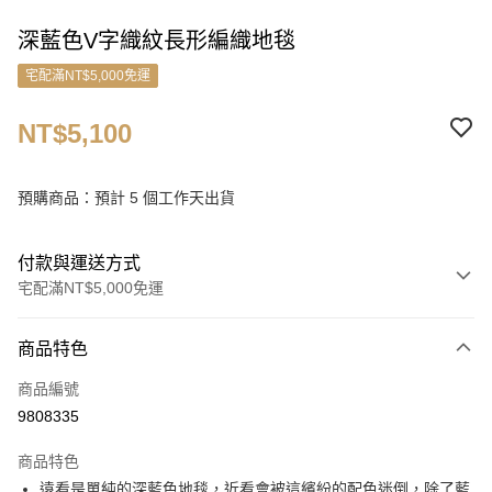
深藍色V字織紋長形編織地毯
宅配滿NT$5,000免運
NT$5,100
預購商品：預計 5 個工作天出貨
付款與運送方式
宅配滿NT$5,000免運
付款方式
商品特色
信用卡一次付款
商品編號
信用卡分期付款
9808335
3 期 0 利率 每期
NT$1,700
21家銀行
商品特色
6 期 0 利率 每期
NT$850
21家銀行
合作金庫商業銀行
第一商業銀行
遠看是單純的深藍色地毯，近看會被這繽紛的配色迷倒，除了藍