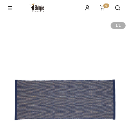
0
1
/
1