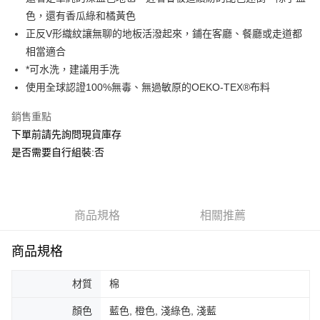
華南商業銀行
彰化商業銀行
合作金庫商業銀行
第一商業銀行
ATM付款
色，還有香瓜綠和橘黃色
上海商業儲蓄銀行
台北富邦商業銀行
華南商業銀行
彰化商業銀行
國泰世華商業銀行
兆豐國際商業銀行
正反V形織紋讓無聊的地板活潑起來，鋪在客廳、餐廳或走道都
上海商業儲蓄銀行
台北富邦商業銀行
運送方式
臺灣中小企業銀行
台中商業銀行
相當適合
國泰世華商業銀行
兆豐國際商業銀行
匯豐（台灣）商業銀行
華泰商業銀行
臺灣中小企業銀行
台中商業銀行
*可水洗，建議用手洗
宅配
聯邦商業銀行
遠東國際商業銀行
匯豐（台灣）商業銀行
華泰商業銀行
使用全球認證100%無毒、無過敏原的OEKO-TEX®布料
每筆NT$150，滿NT$5,000(含以上)免運費
元大商業銀行
永豐商業銀行
聯邦商業銀行
遠東國際商業銀行
玉山商業銀行
星展（台灣）商業銀行
元大商業銀行
永豐商業銀行
銷售重點
台新國際商業銀行
中國信託商業銀行
玉山商業銀行
星展（台灣）商業銀行
下單前請先詢問現貨庫存
台灣樂天信用卡公司
台新國際商業銀行
中國信託商業銀行
是否需要自行組裝:否
台灣樂天信用卡公司
商品規格
相關推薦
商品規格
材質
棉
顏色
藍色, 橙色, 淺綠色, 淺藍