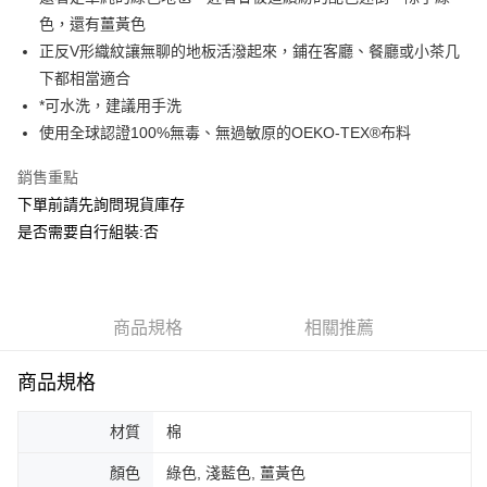
華南商業銀行
彰化商業銀行
合作金庫商業銀行
第一商業銀行
ATM付款
色，還有薑黃色
上海商業儲蓄銀行
台北富邦商業銀行
華南商業銀行
彰化商業銀行
國泰世華商業銀行
兆豐國際商業銀行
正反V形織紋讓無聊的地板活潑起來，鋪在客廳、餐廳或小茶几
上海商業儲蓄銀行
台北富邦商業銀行
運送方式
臺灣中小企業銀行
台中商業銀行
下都相當適合
國泰世華商業銀行
兆豐國際商業銀行
匯豐（台灣）商業銀行
華泰商業銀行
臺灣中小企業銀行
台中商業銀行
*可水洗，建議用手洗
宅配
聯邦商業銀行
遠東國際商業銀行
匯豐（台灣）商業銀行
華泰商業銀行
使用全球認證100%無毒、無過敏原的OEKO-TEX®布料
每筆NT$150，滿NT$5,000(含以上)免運費
元大商業銀行
永豐商業銀行
聯邦商業銀行
遠東國際商業銀行
玉山商業銀行
星展（台灣）商業銀行
元大商業銀行
永豐商業銀行
銷售重點
台新國際商業銀行
中國信託商業銀行
玉山商業銀行
星展（台灣）商業銀行
下單前請先詢問現貨庫存
台灣樂天信用卡公司
台新國際商業銀行
中國信託商業銀行
是否需要自行組裝:否
台灣樂天信用卡公司
商品規格
相關推薦
商品規格
材質
棉
顏色
綠色, 淺藍色, 薑黃色