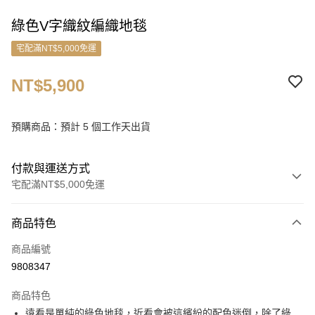
綠色V字織紋編織地毯
宅配滿NT$5,000免運
NT$5,900
預購商品：預計 5 個工作天出貨
付款與運送方式
宅配滿NT$5,000免運
付款方式
商品特色
信用卡一次付款
商品編號
信用卡分期付款
9808347
3 期 0 利率 每期
NT$1,966
21家銀行
商品特色
6 期 0 利率 每期
NT$983
21家銀行
合作金庫商業銀行
第一商業銀行
遠看是單純的綠色地毯，近看會被這繽紛的配色迷倒，除了綠