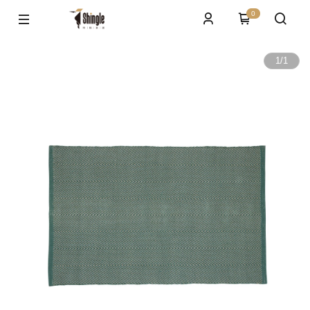
0
1
/
1