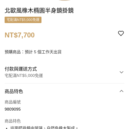
北歐風橡木橢圓半身鏡掛鏡
宅配滿NT$5,000免運
NT$7,700
預購商品：預計 5 個工作天出貨
付款與運送方式
宅配滿NT$5,000免運
付款方式
商品特色
信用卡一次付款
商品編號
信用卡分期付款
9809095
3 期 0 利率 每期
NT$2,566
21家銀行
商品特色
6 期 0 利率 每期
NT$1,283
21家銀行
合作金庫商業銀行
第一商業銀行
這面壁掛鏡由玻璃、自然色橡木製成。