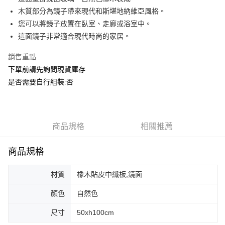
華南商業銀行
彰化商業銀行
合作金庫商業銀行
第一商業銀行
ATM付款
木質部分為鏡子帶來現代和斯堪地納維亞風格。
上海商業儲蓄銀行
台北富邦商業銀行
華南商業銀行
彰化商業銀行
國泰世華商業銀行
兆豐國際商業銀行
您可以將鏡子放置在臥室、走廊或浴室中。
上海商業儲蓄銀行
台北富邦商業銀行
運送方式
臺灣中小企業銀行
台中商業銀行
這面鏡子非常適合現代時尚的家居。
國泰世華商業銀行
兆豐國際商業銀行
匯豐（台灣）商業銀行
華泰商業銀行
臺灣中小企業銀行
台中商業銀行
宅配
聯邦商業銀行
遠東國際商業銀行
銷售重點
匯豐（台灣）商業銀行
華泰商業銀行
每筆NT$150，滿NT$5,000(含以上)免運費
元大商業銀行
永豐商業銀行
下單前請先詢問現貨庫存
聯邦商業銀行
遠東國際商業銀行
玉山商業銀行
星展（台灣）商業銀行
元大商業銀行
永豐商業銀行
是否需要自行組裝:否
台新國際商業銀行
中國信託商業銀行
玉山商業銀行
星展（台灣）商業銀行
台灣樂天信用卡公司
台新國際商業銀行
中國信託商業銀行
台灣樂天信用卡公司
商品規格
相關推薦
商品規格
材質
橡木貼皮中纖板,鏡面
顏色
自然色
尺寸
50xh100cm