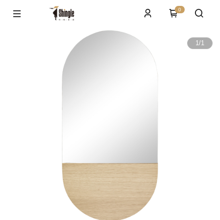
0
1
/
1