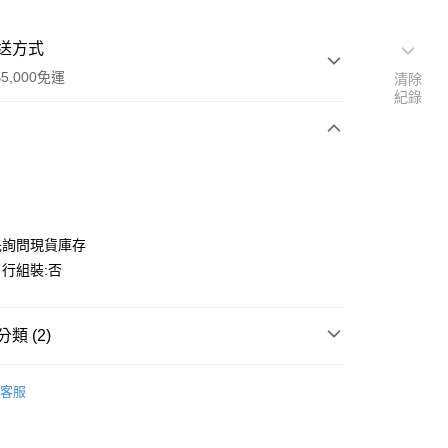
送方式
5,000免運
清除
紀錄
次付款
期付款
0 利率 每期
NT$3,400
21家銀行
先詢問現貨庫存
0 利率 每期
NT$1,700
21家銀行
庫商業銀行
第一商業銀行
行組裝:否
業銀行
彰化商業銀行
庫商業銀行
第一商業銀行
業儲蓄銀行
台北富邦商業銀行
業銀行
彰化商業銀行
華商業銀行
兆豐國際商業銀行
類 (2)
業儲蓄銀行
台北富邦商業銀行
小企業銀行
台中商業銀行
華商業銀行
兆豐國際商業銀行
台灣）商業銀行
華泰商業銀行
 | 園藝
小企業銀行
台中商業銀行
客服
業銀行
遠東國際商業銀行
台灣）商業銀行
華泰商業銀行
業銀行
永豐商業銀行
業銀行
遠東國際商業銀行
50，滿NT$5,000(含以上)免運費
業銀行
星展（台灣）商業銀行
業銀行
永豐商業銀行