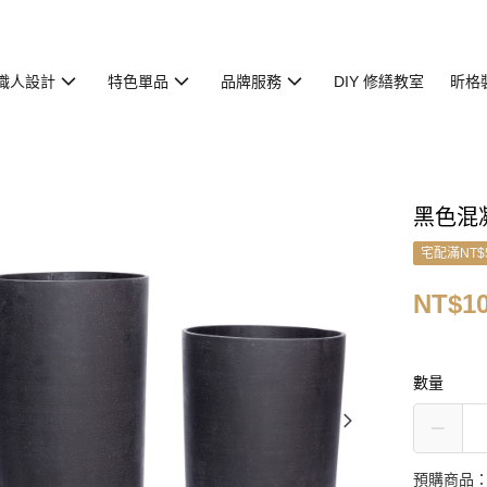
職人設計
特色單品
品牌服務
DIY 修繕教室
昕格
黑色混
宅配滿NT$
NT$10
數量
預購商品：