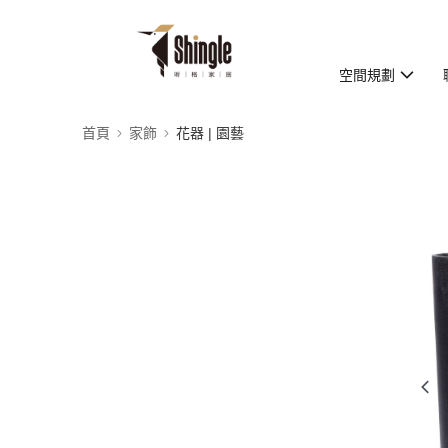
空間規劃
首頁
家飾
花器 | 園藝