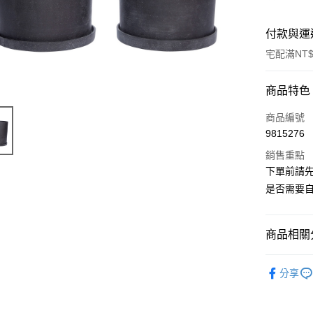
付款與運
宅配滿NT$
付款方式
商品特色
信用卡一
商品編號
9815276
信用卡分
銷售重點
3 期 
下單前請
6 期 
合作金
是否需要自
華南商
合作金
ATM付款
上海商
華南商
國泰世
商品相關分
上海商
臺灣中
國泰世
運送方式
匯豐（
家飾
花器
臺灣中
分享
聯邦商
匯豐（
宅配
全站商品
元大商
聯邦商
每筆NT$1
玉山商
元大商