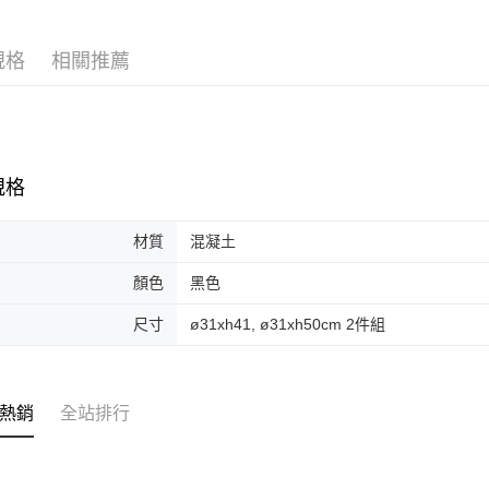
台新國
玉山商
台灣樂
台新國
規格
相關推薦
台灣樂
規格
材質
混凝土
顏色
黑色
尺寸
ø31xh41, ø31xh50cm 2件組
熱銷
全站排行