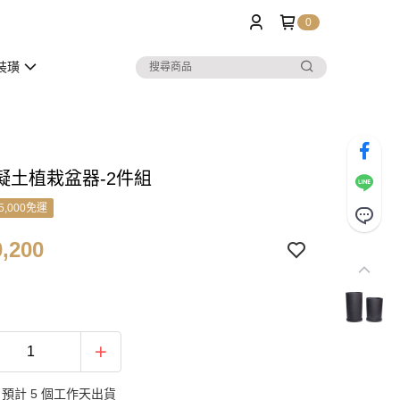
0
裝璜
凝土植栽盆器-2件組
5,000免運
,200
預計 5 個工作天出貨