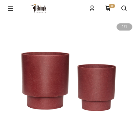
0
1
/
1