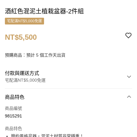
酒紅色混泥土植栽盆器-2件組
宅配滿NT$5,000免運
NT$5,500
預購商品：預計 5 個工作天出貨
付款與運送方式
宅配滿NT$5,000免運
付款方式
商品特色
信用卡一次付款
商品編號
信用卡分期付款
9815291
3 期 0 利率 每期
NT$1,833
21家銀行
商品特色
6 期 0 利率 每期
NT$916
21家銀行
合作金庫商業銀行
第一商業銀行
簡約風格盆器，混泥土材質非常穩重！