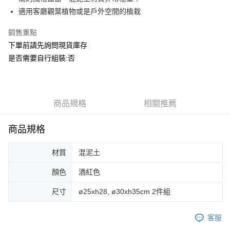
華南商業銀行
彰化商業銀行
合作金庫商業銀行
第一商業銀行
ATM付款
適用客廳觀葉植物或是戶外空間的植栽
上海商業儲蓄銀行
台北富邦商業銀行
華南商業銀行
彰化商業銀行
國泰世華商業銀行
兆豐國際商業銀行
上海商業儲蓄銀行
台北富邦商業銀行
銷售重點
運送方式
臺灣中小企業銀行
台中商業銀行
國泰世華商業銀行
兆豐國際商業銀行
下單前請先詢問現貨庫存
匯豐（台灣）商業銀行
華泰商業銀行
臺灣中小企業銀行
台中商業銀行
宅配
聯邦商業銀行
遠東國際商業銀行
是否需要自行組裝:否
匯豐（台灣）商業銀行
華泰商業銀行
每筆NT$150，滿NT$5,000(含以上)免運費
元大商業銀行
永豐商業銀行
聯邦商業銀行
遠東國際商業銀行
玉山商業銀行
星展（台灣）商業銀行
元大商業銀行
永豐商業銀行
台新國際商業銀行
中國信託商業銀行
玉山商業銀行
星展（台灣）商業銀行
台灣樂天信用卡公司
台新國際商業銀行
商品規格
中國信託商業銀行
相關推薦
台灣樂天信用卡公司
商品規格
材質
混泥土
顏色
酒紅色
尺寸
ø25xh28, ø30xh35cm 2件組
客服