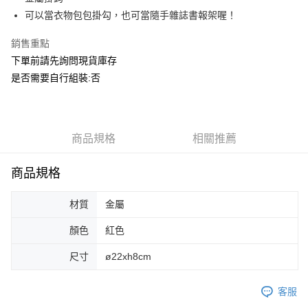
華南商業銀行
彰化商業銀行
合作金庫商業銀行
第一商業銀行
ATM付款
可以當衣物包包掛勾，也可當隨手雜誌書報架喔！
上海商業儲蓄銀行
台北富邦商業銀行
華南商業銀行
彰化商業銀行
國泰世華商業銀行
兆豐國際商業銀行
上海商業儲蓄銀行
台北富邦商業銀行
銷售重點
運送方式
臺灣中小企業銀行
台中商業銀行
國泰世華商業銀行
兆豐國際商業銀行
下單前請先詢問現貨庫存
匯豐（台灣）商業銀行
華泰商業銀行
臺灣中小企業銀行
台中商業銀行
宅配
聯邦商業銀行
遠東國際商業銀行
是否需要自行組裝:否
匯豐（台灣）商業銀行
華泰商業銀行
每筆NT$150，滿NT$5,000(含以上)免運費
元大商業銀行
永豐商業銀行
聯邦商業銀行
遠東國際商業銀行
玉山商業銀行
星展（台灣）商業銀行
元大商業銀行
永豐商業銀行
台新國際商業銀行
中國信託商業銀行
玉山商業銀行
星展（台灣）商業銀行
台灣樂天信用卡公司
台新國際商業銀行
商品規格
中國信託商業銀行
相關推薦
台灣樂天信用卡公司
商品規格
材質
金屬
顏色
紅色
尺寸
ø22xh8cm
客服