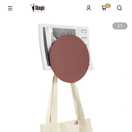
0
1
/
1