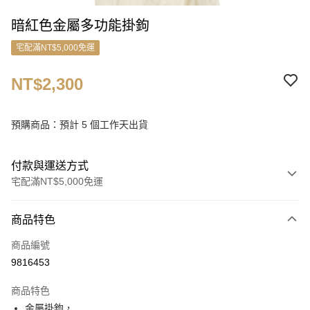
暗紅色金屬多功能掛鉤
宅配滿NT$5,000免運
NT$2,300
預購商品：預計 5 個工作天出貨
付款與運送方式
宅配滿NT$5,000免運
付款方式
商品特色
信用卡一次付款
商品編號
信用卡分期付款
9816453
3 期 0 利率 每期
NT$766
21家銀行
商品特色
6 期 0 利率 每期
NT$383
21家銀行
合作金庫商業銀行
第一商業銀行
金屬掛鉤，