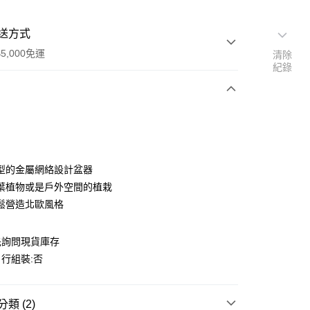
送方式
5,000免運
清除
紀錄
次付款
期付款
0 利率 每期
NT$2,333
21家銀行
型的金屬網絡設計盆器
0 利率 每期
NT$1,166
21家銀行
庫商業銀行
第一商業銀行
葉植物或是戶外空間的植栽
業銀行
彰化商業銀行
鬆營造北歐風格
庫商業銀行
第一商業銀行
業儲蓄銀行
台北富邦商業銀行
業銀行
彰化商業銀行
華商業銀行
兆豐國際商業銀行
業儲蓄銀行
台北富邦商業銀行
先詢問現貨庫存
小企業銀行
台中商業銀行
華商業銀行
兆豐國際商業銀行
台灣）商業銀行
華泰商業銀行
行組裝:否
小企業銀行
台中商業銀行
業銀行
遠東國際商業銀行
台灣）商業銀行
華泰商業銀行
業銀行
永豐商業銀行
業銀行
遠東國際商業銀行
50，滿NT$5,000(含以上)免運費
業銀行
星展（台灣）商業銀行
類 (2)
業銀行
永豐商業銀行