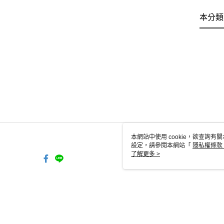
本分類
本網站中使用 cookie，欲查詢有關
設定，請參閱本網站「
隱私權條款
使用 cookie。
了解更多 >
TW-MWG1-67-35 Web2.0 Defau
© 2026 by 昕格裝璜有限公司