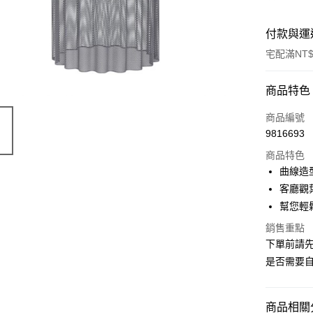
付款與運
宅配滿NT$
付款方式
商品特色
信用卡一
商品編號
9816693
信用卡分
商品特色
3 期 
曲線造
6 期 
合作金
客廳觀
華南商
幫您輕
合作金
ATM付款
上海商
華南商
銷售重點
國泰世
上海商
下單前請
臺灣中
國泰世
運送方式
匯豐（
是否需要自
臺灣中
聯邦商
匯豐（
宅配
元大商
聯邦商
每筆NT$1
玉山商
商品相關分
元大商