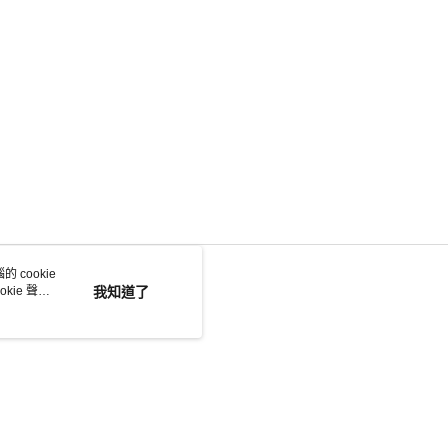
 cookie
kie 聲明
我知道了
若接到可疑電話，請洽詢165反詐騙專線