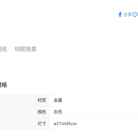
台新國
玉山商
台灣樂
家飾
花器
台新國
分享
台灣樂
全站商品
規格
相關推薦
規格
材質
金屬
顏色
灰色
尺寸
ø27xh45cm