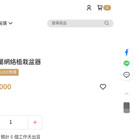
0
裝璜
屬網絡植栽盆器
5,000免運
000
預計 5 個工作天出貨