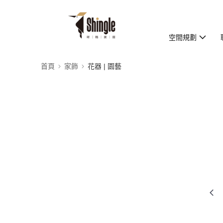
空間規劃
首頁
家飾
花器 | 園藝