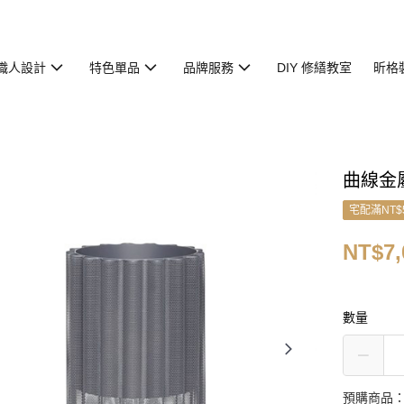
職人設計
特色單品
品牌服務
DIY 修繕教室
昕格
曲線金
宅配滿NT$
NT$7,
數量
預購商品：