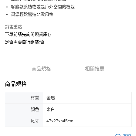
華南商業銀行
彰化商業銀行
合作金庫商業銀行
第一商業銀行
ATM付款
客廳觀葉植物或是戶外空間的植栽
上海商業儲蓄銀行
台北富邦商業銀行
華南商業銀行
彰化商業銀行
國泰世華商業銀行
兆豐國際商業銀行
幫您輕鬆營造北歐風格
上海商業儲蓄銀行
台北富邦商業銀行
運送方式
臺灣中小企業銀行
台中商業銀行
國泰世華商業銀行
兆豐國際商業銀行
銷售重點
匯豐（台灣）商業銀行
華泰商業銀行
臺灣中小企業銀行
台中商業銀行
宅配
聯邦商業銀行
遠東國際商業銀行
下單前請先詢問現貨庫存
匯豐（台灣）商業銀行
華泰商業銀行
每筆NT$150，滿NT$5,000(含以上)免運費
元大商業銀行
永豐商業銀行
是否需要自行組裝:否
聯邦商業銀行
遠東國際商業銀行
玉山商業銀行
星展（台灣）商業銀行
元大商業銀行
永豐商業銀行
台新國際商業銀行
中國信託商業銀行
玉山商業銀行
星展（台灣）商業銀行
台灣樂天信用卡公司
台新國際商業銀行
中國信託商業銀行
台灣樂天信用卡公司
商品規格
相關推薦
商品規格
材質
金屬
顏色
米白
尺寸
47x27xh45cm