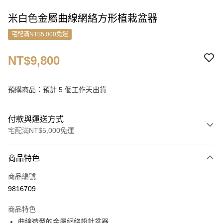
米白色金屬曲線網絡方形植栽盆器
宅配滿NT$5,000免運
NT$9,800
預購商品：預計 5 個工作天出貨
付款與運送方式
宅配滿NT$5,000免運
付款方式
商品特色
信用卡一次付款
商品編號
信用卡分期付款
9816709
3 期 0 利率 每期
NT$3,266
21家銀行
商品特色
6 期 0 利率 每期
NT$1,633
21家銀行
合作金庫商業銀行
第一商業銀行
曲線造型的金屬網絡設計盆器