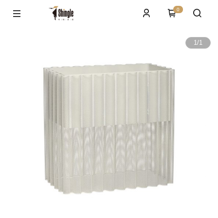
0
1
/
1