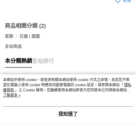
客服
商品相關分類 (2)
家飾
花器 | 園藝
全站商品
本分類熱銷
全站排行
本網站中使用 cookie，欲查詢有關本網站使用 cookie 方式之詳情，及若您不希
熱門標籤
望在電腦上使用 cookie 時應如何變更電腦的 cookie 設定，請參閱本網站「
隱私
權條款
」之 Cookie 聲明。您繼續使用本網站即表示您同意本公司得按本網站使
用條款之 Cookie 聲明使用 cookie。
了解更多 >
我知道了