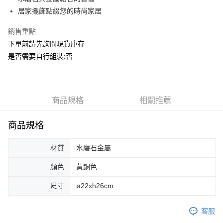
華南商業銀行
彰化商業銀行
合作金庫商業銀行
第一商業銀行
ATM付款
居家擺飾點綴您的時尚家居
上海商業儲蓄銀行
台北富邦商業銀行
華南商業銀行
彰化商業銀行
國泰世華商業銀行
兆豐國際商業銀行
上海商業儲蓄銀行
台北富邦商業銀行
銷售重點
運送方式
臺灣中小企業銀行
台中商業銀行
國泰世華商業銀行
兆豐國際商業銀行
下單前請先詢問現貨庫存
匯豐（台灣）商業銀行
華泰商業銀行
臺灣中小企業銀行
台中商業銀行
宅配
聯邦商業銀行
遠東國際商業銀行
是否需要自行組裝:否
匯豐（台灣）商業銀行
華泰商業銀行
每筆NT$150，滿NT$5,000(含以上)免運費
元大商業銀行
永豐商業銀行
聯邦商業銀行
遠東國際商業銀行
玉山商業銀行
星展（台灣）商業銀行
元大商業銀行
永豐商業銀行
台新國際商業銀行
中國信託商業銀行
玉山商業銀行
星展（台灣）商業銀行
台灣樂天信用卡公司
台新國際商業銀行
商品規格
中國信託商業銀行
相關推薦
台灣樂天信用卡公司
商品規格
材質
水磨石金屬
顏色
黃銅色
尺寸
ø22xh26cm
客服