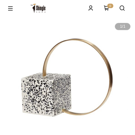
0
1
/
1