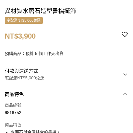
異材質水磨石造型書檔擺飾
宅配滿NT$5,000免運
NT$3,900
預購商品：預計 5 個工作天出貨
付款與運送方式
宅配滿NT$5,000免運
付款方式
商品特色
信用卡一次付款
商品編號
信用卡分期付款
9816752
3 期 0 利率 每期
NT$1,300
21家銀行
商品特色
6 期 0 利率 每期
NT$650
21家銀行
合作金庫商業銀行
第一商業銀行
水磨石與金屬結合的書檔，