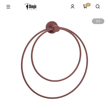
0
1
/
1