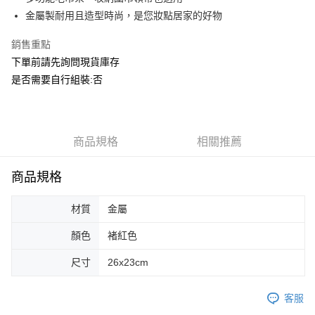
華南商業銀行
彰化商業銀行
合作金庫商業銀行
第一商業銀行
ATM付款
金屬製耐用且造型時尚，是您妝點居家的好物
上海商業儲蓄銀行
台北富邦商業銀行
華南商業銀行
彰化商業銀行
國泰世華商業銀行
兆豐國際商業銀行
上海商業儲蓄銀行
台北富邦商業銀行
銷售重點
運送方式
臺灣中小企業銀行
台中商業銀行
國泰世華商業銀行
兆豐國際商業銀行
下單前請先詢問現貨庫存
匯豐（台灣）商業銀行
華泰商業銀行
臺灣中小企業銀行
台中商業銀行
宅配
聯邦商業銀行
遠東國際商業銀行
是否需要自行組裝:否
匯豐（台灣）商業銀行
華泰商業銀行
每筆NT$150，滿NT$5,000(含以上)免運費
元大商業銀行
永豐商業銀行
聯邦商業銀行
遠東國際商業銀行
玉山商業銀行
星展（台灣）商業銀行
元大商業銀行
永豐商業銀行
台新國際商業銀行
中國信託商業銀行
玉山商業銀行
星展（台灣）商業銀行
台灣樂天信用卡公司
台新國際商業銀行
商品規格
中國信託商業銀行
相關推薦
台灣樂天信用卡公司
商品規格
材質
金屬
顏色
褚紅色
尺寸
26x23cm
客服