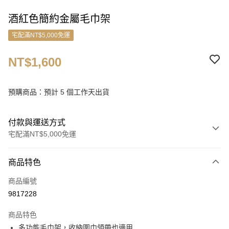
酒紅色簡約金屬毛巾架
宅配滿NT$5,000免運
NT$1,600
預購商品：預計 5 個工作天出貨
付款與運送方式
宅配滿NT$5,000免運
付款方式
商品特色
信用卡一次付款
商品編號
信用卡分期付款
9817228
3 期 0 利率 每期
NT$533
21家銀行
商品特色
6 期 0 利率 每期
NT$266
21家銀行
合作金庫商業銀行
第一商業銀行
多功能毛巾架，收納圍巾領帶也適用