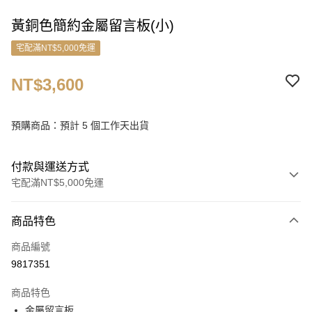
黃銅色簡約金屬留言板(小)
宅配滿NT$5,000免運
NT$3,600
預購商品：預計 5 個工作天出貨
付款與運送方式
宅配滿NT$5,000免運
付款方式
商品特色
信用卡一次付款
商品編號
信用卡分期付款
9817351
3 期 0 利率 每期
NT$1,200
21家銀行
商品特色
6 期 0 利率 每期
NT$600
21家銀行
合作金庫商業銀行
第一商業銀行
金屬留言板