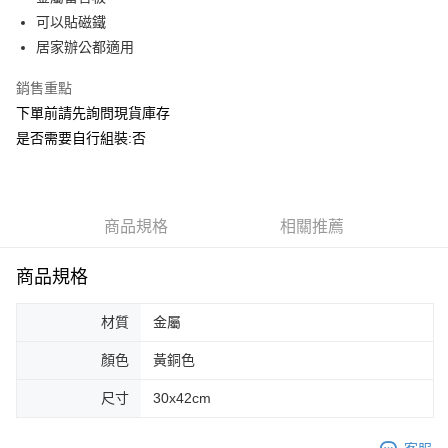
華南商業銀行
彰化商業銀行
合作金庫商業銀行
第一商業銀行
ATM付款
可以貼磁鐵
上海商業儲蓄銀行
台北富邦商業銀行
華南商業銀行
彰化商業銀行
國泰世華商業銀行
兆豐國際商業銀行
居家辦公都適用
上海商業儲蓄銀行
台北富邦商業銀行
運送方式
臺灣中小企業銀行
台中商業銀行
國泰世華商業銀行
兆豐國際商業銀行
銷售重點
匯豐（台灣）商業銀行
華泰商業銀行
臺灣中小企業銀行
台中商業銀行
宅配
聯邦商業銀行
遠東國際商業銀行
下單前請先詢問現貨庫存
匯豐（台灣）商業銀行
華泰商業銀行
每筆NT$150，滿NT$5,000(含以上)免運費
元大商業銀行
永豐商業銀行
是否需要自行組裝:否
聯邦商業銀行
遠東國際商業銀行
玉山商業銀行
星展（台灣）商業銀行
元大商業銀行
永豐商業銀行
台新國際商業銀行
中國信託商業銀行
玉山商業銀行
星展（台灣）商業銀行
台灣樂天信用卡公司
台新國際商業銀行
中國信託商業銀行
台灣樂天信用卡公司
商品規格
相關推薦
商品規格
材質
金屬
顏色
黃銅色
尺寸
30x42cm