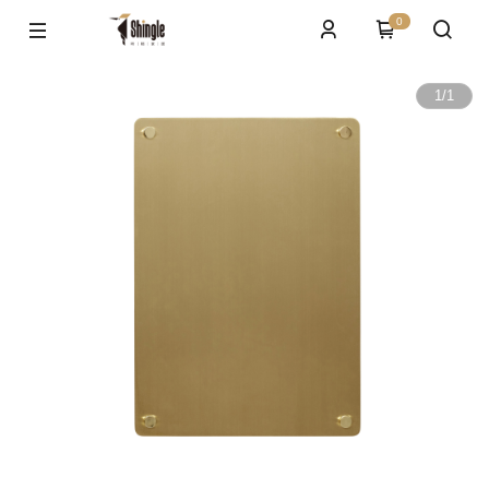
0
1
/
1