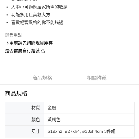
華南商業銀行
彰化商業銀行
合作金庫商業銀行
第一商業銀行
ATM付款
大中小可適應居家所需的收納
上海商業儲蓄銀行
台北富邦商業銀行
華南商業銀行
彰化商業銀行
國泰世華商業銀行
兆豐國際商業銀行
功能多用且美觀大方
上海商業儲蓄銀行
台北富邦商業銀行
運送方式
臺灣中小企業銀行
台中商業銀行
喜歡輕奢風格的你不能錯過
國泰世華商業銀行
兆豐國際商業銀行
匯豐（台灣）商業銀行
華泰商業銀行
臺灣中小企業銀行
台中商業銀行
宅配
聯邦商業銀行
遠東國際商業銀行
銷售重點
匯豐（台灣）商業銀行
華泰商業銀行
每筆NT$150，滿NT$5,000(含以上)免運費
元大商業銀行
永豐商業銀行
下單前請先詢問現貨庫存
聯邦商業銀行
遠東國際商業銀行
玉山商業銀行
星展（台灣）商業銀行
元大商業銀行
永豐商業銀行
是否需要自行組裝:否
台新國際商業銀行
中國信託商業銀行
玉山商業銀行
星展（台灣）商業銀行
台灣樂天信用卡公司
台新國際商業銀行
中國信託商業銀行
台灣樂天信用卡公司
商品規格
相關推薦
商品規格
材質
金屬
顏色
黃銅色
尺寸
ø19xh2, ø27xh4, ø33xh4cm 3件組