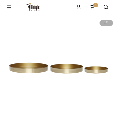
0
1
/
1