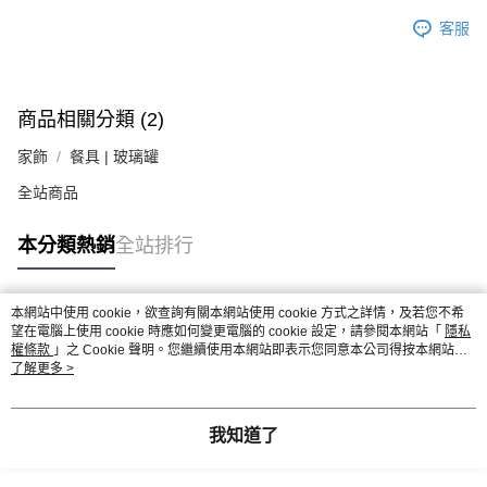
客服
商品相關分類 (2)
家飾
餐具 | 玻璃罐
全站商品
本分類熱銷
全站排行
本網站中使用 cookie，欲查詢有關本網站使用 cookie 方式之詳情，及若您不希
熱門標籤
望在電腦上使用 cookie 時應如何變更電腦的 cookie 設定，請參閱本網站「
隱私
權條款
」之 Cookie 聲明。您繼續使用本網站即表示您同意本公司得按本網站使
用條款之 Cookie 聲明使用 cookie。
了解更多 >
我知道了