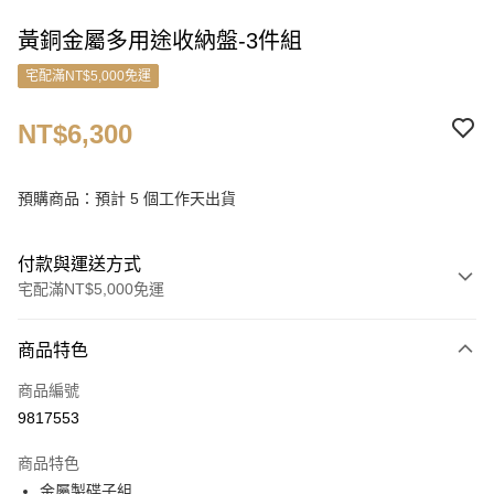
黃銅金屬多用途收納盤-3件組
宅配滿NT$5,000免運
NT$6,300
預購商品：預計 5 個工作天出貨
付款與運送方式
宅配滿NT$5,000免運
付款方式
商品特色
信用卡一次付款
商品編號
信用卡分期付款
9817553
3 期 0 利率 每期
NT$2,100
21家銀行
商品特色
6 期 0 利率 每期
NT$1,050
21家銀行
合作金庫商業銀行
第一商業銀行
金屬製碟子組