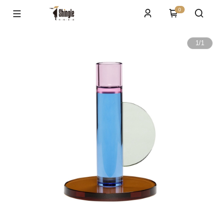
0
1
/
1