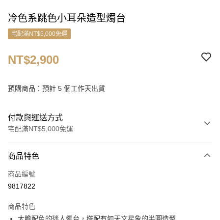
冷色系跳色小耳朵造型燭台
宅配滿NT$5,000免運
NT$2,900
預購商品：預計 5 個工作天出貨
付款與運送方式
宅配滿NT$5,000免運
付款方式
商品特色
信用卡一次付款
商品編號
信用卡分期付款
9817822
3 期 0 利率 每期
NT$966
21家銀行
商品特色
6 期 0 利率 每期
NT$483
21家銀行
合作金庫商業銀行
第一商業銀行
大膽配色的迷人燭台，搭配有如天文星象的半圓造型