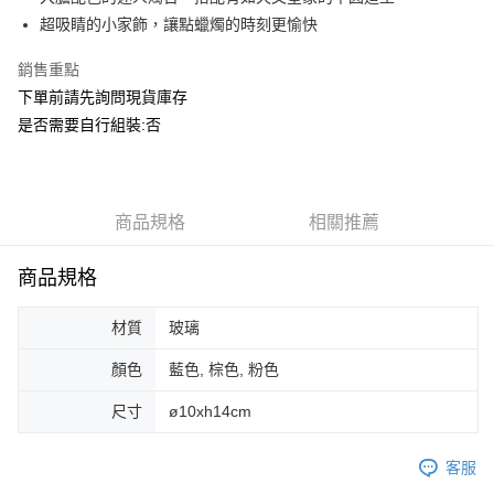
華南商業銀行
彰化商業銀行
合作金庫商業銀行
第一商業銀行
ATM付款
超吸睛的小家飾，讓點蠟燭的時刻更愉快
上海商業儲蓄銀行
台北富邦商業銀行
華南商業銀行
彰化商業銀行
國泰世華商業銀行
兆豐國際商業銀行
上海商業儲蓄銀行
台北富邦商業銀行
銷售重點
運送方式
臺灣中小企業銀行
台中商業銀行
國泰世華商業銀行
兆豐國際商業銀行
下單前請先詢問現貨庫存
匯豐（台灣）商業銀行
華泰商業銀行
臺灣中小企業銀行
台中商業銀行
宅配
聯邦商業銀行
遠東國際商業銀行
是否需要自行組裝:否
匯豐（台灣）商業銀行
華泰商業銀行
每筆NT$150，滿NT$5,000(含以上)免運費
元大商業銀行
永豐商業銀行
聯邦商業銀行
遠東國際商業銀行
玉山商業銀行
星展（台灣）商業銀行
元大商業銀行
永豐商業銀行
台新國際商業銀行
中國信託商業銀行
玉山商業銀行
星展（台灣）商業銀行
台灣樂天信用卡公司
台新國際商業銀行
商品規格
中國信託商業銀行
相關推薦
台灣樂天信用卡公司
商品規格
材質
玻璃
顏色
藍色, 棕色, 粉色
尺寸
ø10xh14cm
客服