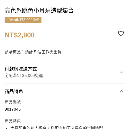
亮色系跳色小耳朵造型燭台
宅配滿NT$5,000免運
NT$2,900
預購商品：預計 5 個工作天出貨
付款與運送方式
宅配滿NT$5,000免運
付款方式
商品特色
信用卡一次付款
商品編號
信用卡分期付款
9817845
3 期 0 利率 每期
NT$966
21家銀行
商品特色
6 期 0 利率 每期
NT$483
21家銀行
合作金庫商業銀行
第一商業銀行
大膽配色的迷人燭台，搭配有如天文星象的半圓造型