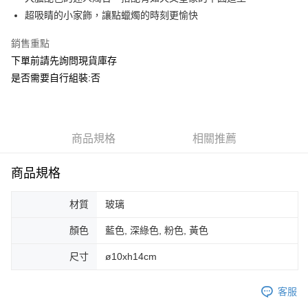
華南商業銀行
彰化商業銀行
合作金庫商業銀行
第一商業銀行
ATM付款
超吸睛的小家飾，讓點蠟燭的時刻更愉快
上海商業儲蓄銀行
台北富邦商業銀行
華南商業銀行
彰化商業銀行
國泰世華商業銀行
兆豐國際商業銀行
上海商業儲蓄銀行
台北富邦商業銀行
銷售重點
運送方式
臺灣中小企業銀行
台中商業銀行
國泰世華商業銀行
兆豐國際商業銀行
下單前請先詢問現貨庫存
匯豐（台灣）商業銀行
華泰商業銀行
臺灣中小企業銀行
台中商業銀行
宅配
聯邦商業銀行
遠東國際商業銀行
是否需要自行組裝:否
匯豐（台灣）商業銀行
華泰商業銀行
每筆NT$150，滿NT$5,000(含以上)免運費
元大商業銀行
永豐商業銀行
聯邦商業銀行
遠東國際商業銀行
玉山商業銀行
星展（台灣）商業銀行
元大商業銀行
永豐商業銀行
台新國際商業銀行
中國信託商業銀行
玉山商業銀行
星展（台灣）商業銀行
台灣樂天信用卡公司
台新國際商業銀行
商品規格
中國信託商業銀行
相關推薦
台灣樂天信用卡公司
商品規格
材質
玻璃
顏色
藍色, 深綠色, 粉色, 黃色
尺寸
ø10xh14cm
客服