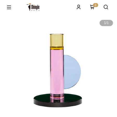
0
1
/
1