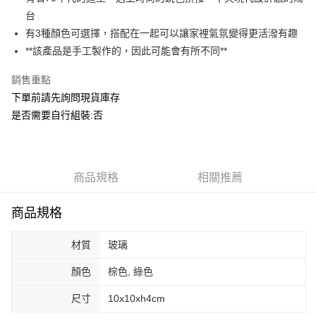
華南商業銀行
彰化商業銀行
合作金庫商業銀行
第一商業銀行
ATM付款
台
上海商業儲蓄銀行
台北富邦商業銀行
華南商業銀行
彰化商業銀行
國泰世華商業銀行
兆豐國際商業銀行
有3種顏色可選擇，搭配在一起可以讓家裡氣氛變得更活潑有趣
上海商業儲蓄銀行
台北富邦商業銀行
運送方式
臺灣中小企業銀行
台中商業銀行
**該產品是手工製作的，因此可能會有所不同**
國泰世華商業銀行
兆豐國際商業銀行
匯豐（台灣）商業銀行
華泰商業銀行
臺灣中小企業銀行
台中商業銀行
宅配
聯邦商業銀行
遠東國際商業銀行
銷售重點
匯豐（台灣）商業銀行
華泰商業銀行
每筆NT$150，滿NT$5,000(含以上)免運費
元大商業銀行
永豐商業銀行
下單前請先詢問現貨庫存
聯邦商業銀行
遠東國際商業銀行
玉山商業銀行
星展（台灣）商業銀行
元大商業銀行
永豐商業銀行
是否需要自行組裝:否
台新國際商業銀行
中國信託商業銀行
玉山商業銀行
星展（台灣）商業銀行
台灣樂天信用卡公司
台新國際商業銀行
中國信託商業銀行
台灣樂天信用卡公司
商品規格
相關推薦
商品規格
材質
玻璃
顏色
棕色, 綠色
尺寸
10x10xh4cm