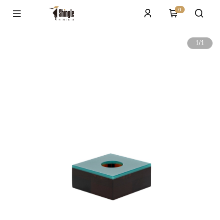
0
1
/
1