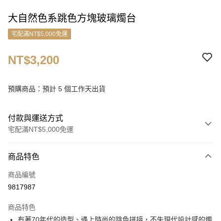
大自然色系跳色方塊玻璃燭台
宅配滿NT$5,000免運
NT$3,200
預購商品：預計 5 個工作天出貨
付款與運送方式
宅配滿NT$5,000免運
付款方式
商品特色
信用卡一次付款
商品編號
信用卡分期付款
9817987
3 期 0 利率 每期
NT$1,066
21家銀行
商品特色
6 期 0 利率 每期
NT$533
21家銀行
合作金庫商業銀行
第一商業銀行
有著70年代的造型、遇上時尚的跳色拼接，不失現代設計感的燭