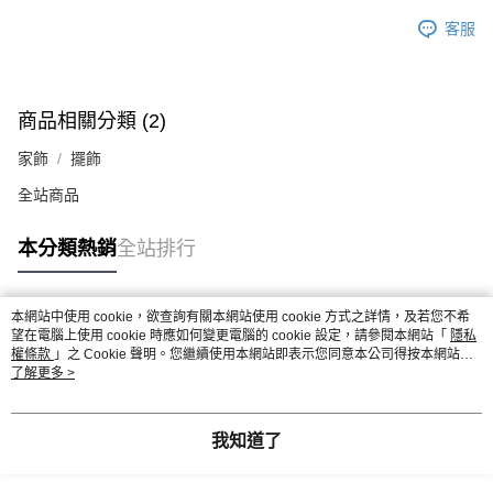
客服
商品相關分類 (2)
家飾
擺飾
全站商品
本分類熱銷
全站排行
本網站中使用 cookie，欲查詢有關本網站使用 cookie 方式之詳情，及若您不希
熱門標籤
望在電腦上使用 cookie 時應如何變更電腦的 cookie 設定，請參閱本網站「
隱私
權條款
」之 Cookie 聲明。您繼續使用本網站即表示您同意本公司得按本網站使
用條款之 Cookie 聲明使用 cookie。
了解更多 >
我知道了