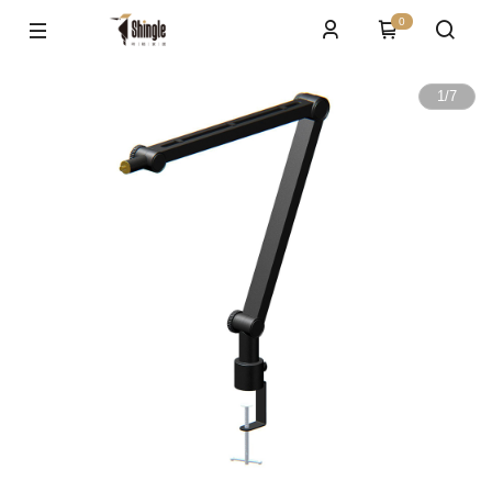
0
1
/
7