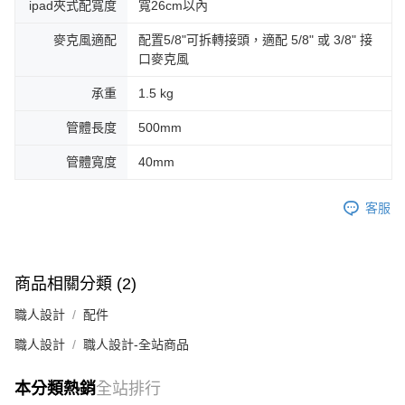
ipad夾式配寬度
寬26cm以內
麥克風適配
配置5/8"可拆轉接頭，適配 5/8" 或 3/8" 接
口麥克風
承重
1.5 kg
管體長度
500mm
管體寬度
40mm
客服
商品相關分類 (2)
職人設計
配件
職人設計
職人設計-全站商品
本分類熱銷
全站排行