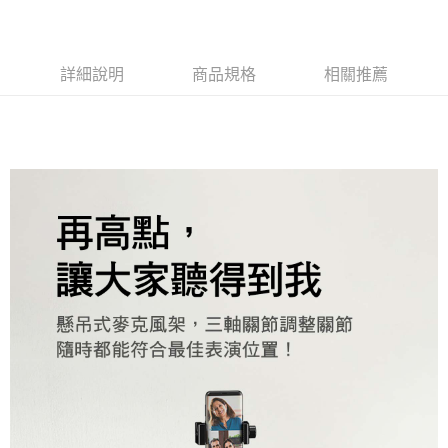
國泰世華商業銀行
兆豐國際商業銀行
上海商業儲蓄銀行
台北富邦商業銀行
運送方式
臺灣中小企業銀行
台中商業銀行
國泰世華商業銀行
兆豐國際商業銀行
匯豐（台灣）商業銀行
華泰商業銀行
臺灣中小企業銀行
台中商業銀行
宅配
聯邦商業銀行
遠東國際商業銀行
詳細說明
商品規格
相關推薦
匯豐（台灣）商業銀行
華泰商業銀行
每筆NT$150，滿NT$5,000(含以上)免運費
元大商業銀行
永豐商業銀行
聯邦商業銀行
遠東國際商業銀行
玉山商業銀行
星展（台灣）商業銀行
元大商業銀行
永豐商業銀行
台新國際商業銀行
中國信託商業銀行
玉山商業銀行
星展（台灣）商業銀行
台灣樂天信用卡公司
台新國際商業銀行
中國信託商業銀行
台灣樂天信用卡公司