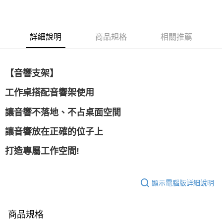
國泰世華商業銀行
兆豐國際商業銀行
上海商業儲蓄銀行
台北富邦商業銀行
運送方式
臺灣中小企業銀行
台中商業銀行
國泰世華商業銀行
兆豐國際商業銀行
匯豐（台灣）商業銀行
華泰商業銀行
臺灣中小企業銀行
台中商業銀行
宅配
聯邦商業銀行
遠東國際商業銀行
詳細說明
商品規格
相關推薦
匯豐（台灣）商業銀行
華泰商業銀行
每筆NT$150，滿NT$5,000(含以上)免運費
元大商業銀行
永豐商業銀行
聯邦商業銀行
遠東國際商業銀行
玉山商業銀行
星展（台灣）商業銀行
元大商業銀行
永豐商業銀行
台新國際商業銀行
中國信託商業銀行
玉山商業銀行
星展（台灣）商業銀行
【音響支架】
台灣樂天信用卡公司
台新國際商業銀行
中國信託商業銀行
工作桌搭配音響架使用
台灣樂天信用卡公司
讓音響不落地、不占桌面空間
讓音響放在正確的位子上
打造專屬工作空間!
顯示電腦版詳細說明
商品規格