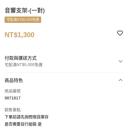
音響支架-(一對)
宅配滿NT$5,000免運
NT$1,300
付款與運送方式
宅配滿NT$5,000免運
付款方式
商品特色
信用卡一次付款
商品編號
信用卡分期付款
9871817
3 期 0 利率 每期
NT$433
21家銀行
銷售重點
6 期 0 利率 每期
NT$216
21家銀行
合作金庫商業銀行
第一商業銀行
下單前請先詢問現貨庫存
華南商業銀行
彰化商業銀行
合作金庫商業銀行
第一商業銀行
ATM付款
是否需要自行組裝:是
上海商業儲蓄銀行
台北富邦商業銀行
華南商業銀行
彰化商業銀行