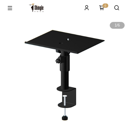
0
1
/
6