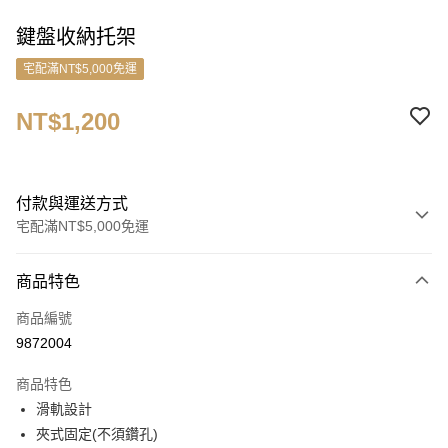
鍵盤收納托架
宅配滿NT$5,000免運
NT$1,200
付款與運送方式
宅配滿NT$5,000免運
付款方式
商品特色
信用卡一次付款
商品編號
信用卡分期付款
9872004
3 期 0 利率 每期
NT$400
21家銀行
商品特色
6 期 0 利率 每期
NT$200
21家銀行
合作金庫商業銀行
第一商業銀行
滑軌設計
華南商業銀行
彰化商業銀行
合作金庫商業銀行
第一商業銀行
ATM付款
夾式固定(不須鑽孔)
上海商業儲蓄銀行
台北富邦商業銀行
華南商業銀行
彰化商業銀行