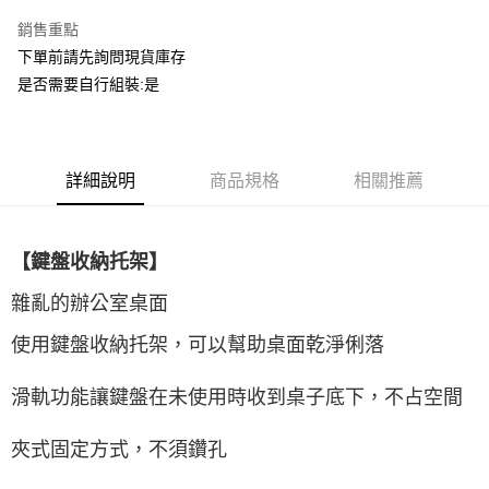
國泰世華商業銀行
兆豐國際商業銀行
上海商業儲蓄銀行
台北富邦商業銀行
銷售重點
運送方式
臺灣中小企業銀行
台中商業銀行
國泰世華商業銀行
兆豐國際商業銀行
下單前請先詢問現貨庫存
匯豐（台灣）商業銀行
華泰商業銀行
臺灣中小企業銀行
台中商業銀行
宅配
聯邦商業銀行
遠東國際商業銀行
是否需要自行組裝:是
匯豐（台灣）商業銀行
華泰商業銀行
每筆NT$150，滿NT$5,000(含以上)免運費
元大商業銀行
永豐商業銀行
聯邦商業銀行
遠東國際商業銀行
玉山商業銀行
星展（台灣）商業銀行
元大商業銀行
永豐商業銀行
台新國際商業銀行
中國信託商業銀行
玉山商業銀行
星展（台灣）商業銀行
台灣樂天信用卡公司
台新國際商業銀行
詳細說明
商品規格
中國信託商業銀行
相關推薦
台灣樂天信用卡公司
【鍵盤收納托架】
雜亂的辦公室桌面
使用鍵盤收納托架，可以幫助桌面乾淨俐落
滑軌功能讓鍵盤在未使用時收到桌子底下，不占空間
夾式固定方式，不須鑽孔