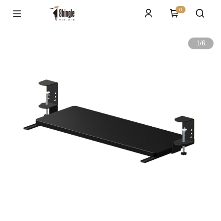
0
1
/
6