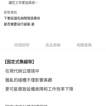
國泰世華商業銀行
兆豐國際商業銀行
讓您工作更加高效。
上海商業儲蓄銀行
台北富邦商業銀行
運送方式
臺灣中小企業銀行
台中商業銀行
國泰世華商業銀行
兆豐國際商業銀行
銷售重點
匯豐（台灣）商業銀行
華泰商業銀行
臺灣中小企業銀行
台中商業銀行
宅配
聯邦商業銀行
遠東國際商業銀行
下單前請先詢問現貨庫存
匯豐（台灣）商業銀行
華泰商業銀行
每筆NT$150，滿NT$5,000(含以上)免運費
元大商業銀行
永豐商業銀行
是否需要自行組裝:是
聯邦商業銀行
遠東國際商業銀行
玉山商業銀行
星展（台灣）商業銀行
元大商業銀行
永豐商業銀行
台新國際商業銀行
中國信託商業銀行
玉山商業銀行
星展（台灣）商業銀行
台灣樂天信用卡公司
台新國際商業銀行
中國信託商業銀行
台灣樂天信用卡公司
詳細說明
商品規格
相關推薦
【固定式集線架】
在現代辦公環境中
雜亂的線纜不僅影響美觀
更可能導致設備故障和工作效率下降