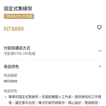
固定式集線架
宅配滿NT$5,000免運
NT$650
付款與運送方式
宅配滿NT$5,000免運
付款方式
商品特色
信用卡一次付款
商品編號
信用卡分期付款
9872049
3 期 0 利率 每期
NT$216
21家銀行
商品特色
6 期 0 利率 每期
NT$108
21家銀行
合作金庫商業銀行
第一商業銀行
專業的固定式集線架，完美配備職人工作桌。提供絕佳的工作環
華南商業銀行
彰化商業銀行
合作金庫商業銀行
第一商業銀行
ATM付款
境，讓您事半功倍，專注於創作與製作。精心設計，堅固耐用，
上海商業儲蓄銀行
台北富邦商業銀行
華南商業銀行
彰化商業銀行