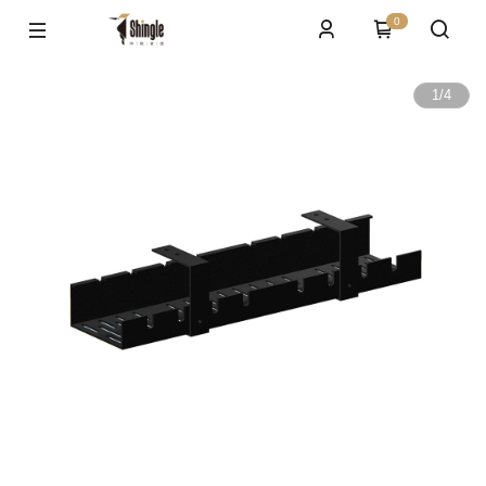
0
1
/
4